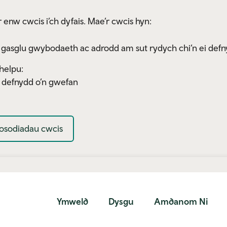
 enw cwcis i’ch dyfais. Mae’r cwcis hyn:
 gasglu gwybodaeth ac adrodd am sut rydych chi’n ei defn
helpu:
y defnydd o’n gwefan
osodiadau cwcis
Ymweld
Dysgu
Amdanom Ni