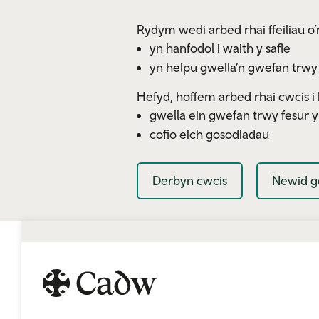
Skip to main content
Rydym wedi arbed rhai ffeiliau o’r
yn hanfodol i waith y safle
yn helpu gwella’n gwefan trwy
Hefyd, hoffem arbed rhai cwcis i 
gwella ein gwefan trwy fesur 
cofio eich gosodiadau
Derbyn cwcis
Newid g