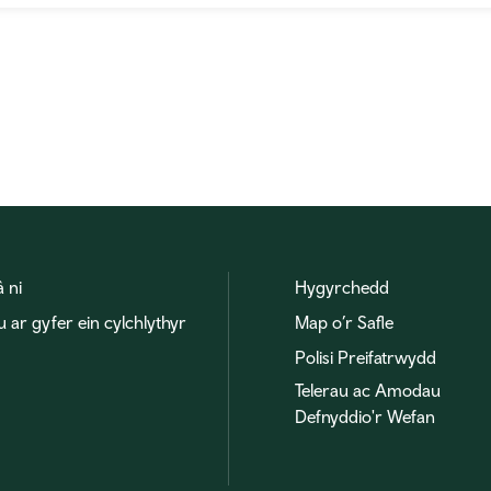
â ni
Hygyrchedd
u ar gyfer ein cylchlythyr
Map o’r Safle
Polisi Preifatrwydd
Telerau ac Amodau
Defnyddio'r Wefan