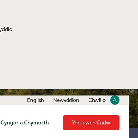
yddio
Toggle
Toggle
Chwilio
English
Newyddion
site
search
Cyngor a Chymorth
Ymunwch Cadw