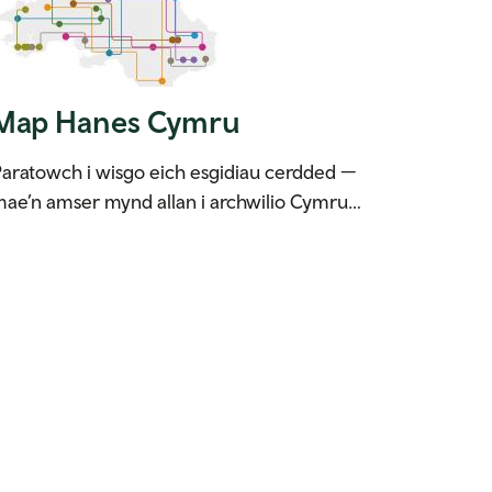
Map Hanes Cymru
aratowch i wisgo eich esgidiau cerdded —
ae’n amser mynd allan i archwilio Cymru…