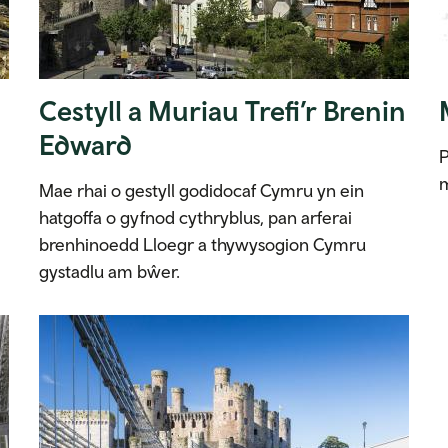
Cestyll a Muriau Trefi’r Brenin
Edward
P
m
Mae rhai o gestyll godidocaf Cymru yn ein
hatgoffa o gyfnod cythryblus, pan arferai
brenhinoedd Lloegr a thywysogion Cymru
gystadlu am bŵer.