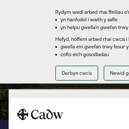
Skip to main content
Rydym wedi arbed rhai ffeiliau o’r
yn hanfodol i waith y safle
yn helpu gwella’n gwefan trwy
Hefyd, hoffem arbed rhai cwcis i 
gwella ein gwefan trwy fesur 
cofio eich gosodiadau
Derbyn cwcis
Newid g