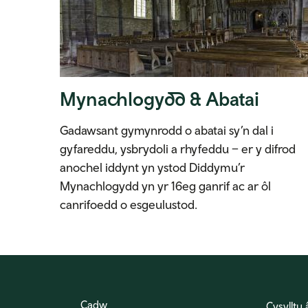
Mynachlogydd & Abatai
Gadawsant gymynrodd o abatai sy’n dal i
gyfareddu, ysbrydoli a rhyfeddu – er y difrod
anochel iddynt yn ystod Diddymu’r
Mynachlogydd yn yr 16eg ganrif ac ar ôl
canrifoedd o esgeulustod.
Cadw
Cysylltu 