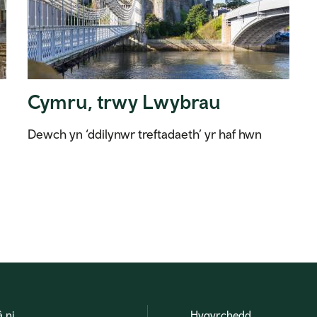
Cymru, trwy Lwybrau
Dewch yn ‘ddilynwr treftadaeth’ yr haf hwn
â ni
Hygyrchedd