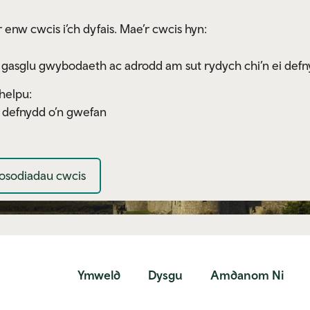
 enw cwcis i’ch dyfais. Mae’r cwcis hyn:
 gasglu gwybodaeth ac adrodd am sut rydych chi’n ei defn
helpu:
y defnydd o’n gwefan
osodiadau cwcis
Ymweld
Dysgu
Amdanom Ni