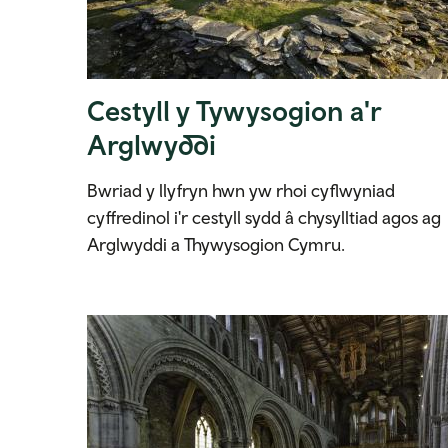
Cestyll y Tywysogion a'r
Arglwyddi
Bwriad y llyfryn hwn yw rhoi cyflwyniad
cyffredinol i'r cestyll sydd â chysylltiad agos ag
Arglwyddi a Thywysogion Cymru.