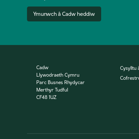
Ymunwch â Cadw heddiw
Cadw
Cysylltu 
Llywodraeth Cymru
Cofrestr
Parc Busnes Rhydycar
Merthyr Tudful
CF48 1UZ