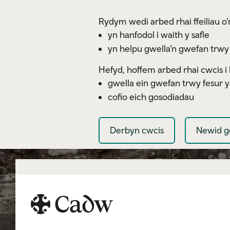
Skip to main content
Rydym wedi arbed rhai ffeiliau o’r
yn hanfodol i waith y safle
yn helpu gwella’n gwefan trwy
Hefyd, hoffem arbed rhai cwcis i 
gwella ein gwefan trwy fesur 
cofio eich gosodiadau
Derbyn cwcis
Newid g