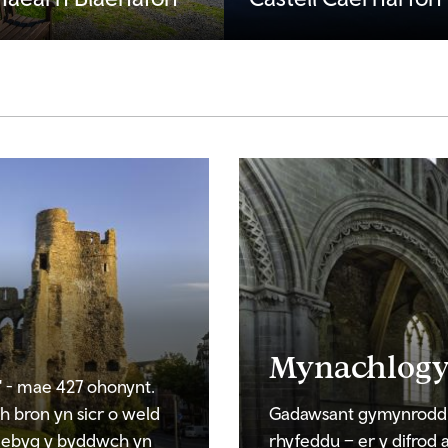
Mynachlogy
l' - mae 427 ohonynt.
bron yn sicr o weld
Gadawsant gymynrodd o 
debyg y byddwch yn
rhyfeddu – er y difrod