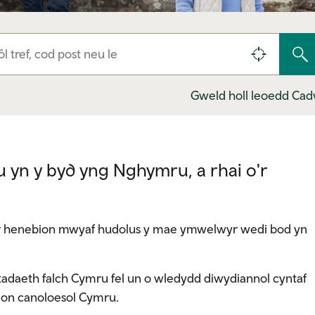
Gweld holl leoedd Cad
u yn y byd yng Nghymru, a rhai o'r
 o'r henebion mwyaf hudolus y mae ymwelwyr wedi bod yn
tadaeth falch Cymru fel un o wledydd diwydiannol cyntaf
gion canoloesol Cymru.