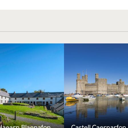
Haearn Blaenafon
Castell Caernarfon