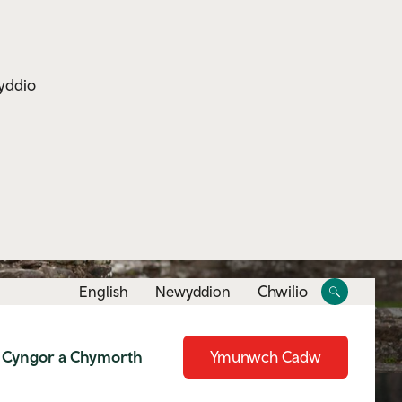
yddio
Toggle
Toggle
Chwilio
English
Newyddion
site
search
Cyngor a Chymorth
Ymunwch Cadw