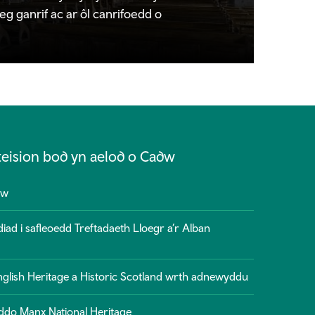
g ganrif ac ar ôl canrifoedd o
eision bod yn aelod o Cadw
dw
ad i safleoedd Treftadaeth Lloegr a’r Alban
lish Heritage a Historic Scotland wrth adnewyddu
ddo Manx National Heritage