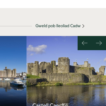
Gweld pob lleoliad Cadw
Previous
Nex
slide
slid
Castell Caerffili