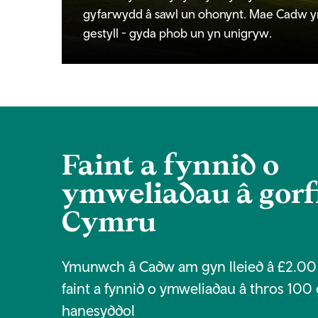
gyfarwydd â sawl un ohonynt. Mae Cadw y
gestyll - gyda phob un yn unigryw.
Faint a fynnid o
ymweliadau â gorf
Cymru
Ymunwch â Cadw am gyn lleied â £2.00 
faint a fynnid o ymweliadau â thros 100
hanesyddol