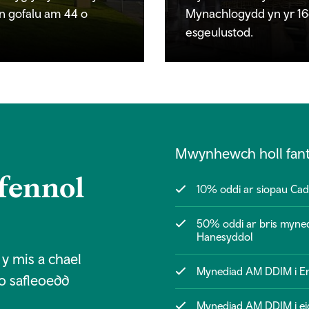
n gofalu am 44 o
Mynachlogydd yn yr 16e
esgeulustod.
Mwynhewch holl fant
fennol
10% oddi ar siopau Ca
50% oddi ar bris mynedi
Hanesyddol
y mis a chael
Mynediad AM DDIM i Eng
 o safleoedd
Mynediad AM DDIM i ei