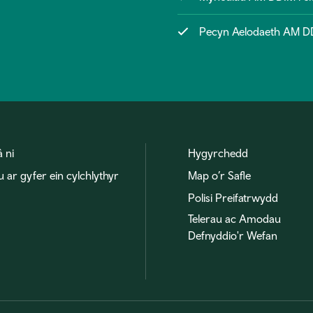
Pecyn Aelodaeth AM DDI
â ni
Hygyrchedd
u ar gyfer ein cylchlythyr
Map o’r Safle
Polisi Preifatrwydd
Telerau ac Amodau
Defnyddio'r Wefan