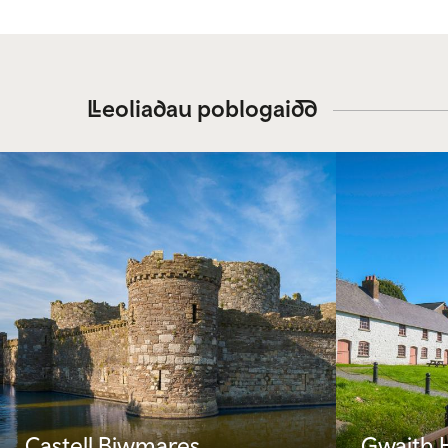
Lleoliadau poblogaidd
Castell Biwmares
Gwaith 