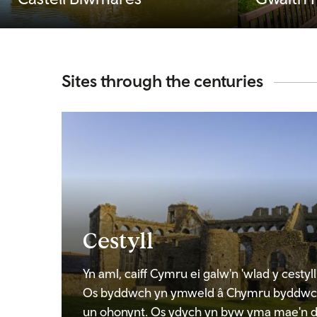
Sites through the centuries
Cestyll
Yn aml, caiff Cymru ei galw'n 'wlad y cestyl
Os byddwch yn ymweld â Chymru byddwch 
un ohonynt. Os ydych yn byw yma mae'n 