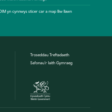
M yn cynnwys sticer car a map lliw llawn
Troseddau Treftadaeth
Safonau’r Iaith Gymraeg