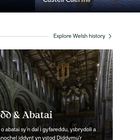
Explore Welsh history
dd & Abatai
abatai sy’n dal i gyfareddu, ysbrydoli a
 anochel iddynt yn ystod Diddymu’r