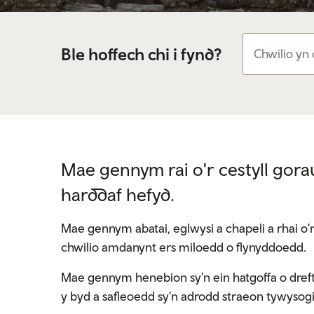
Ble hoffech chi i fynd?
Mae gennym rai o'r cestyll gora
harddaf hefyd.
Mae gennym abatai, eglwysi a chapeli a rhai
chwilio amdanynt ers miloedd o flynyddoedd.
Mae gennym henebion sy'n ein hatgoffa o dref
y byd a safleoedd sy'n adrodd straeon tywyso