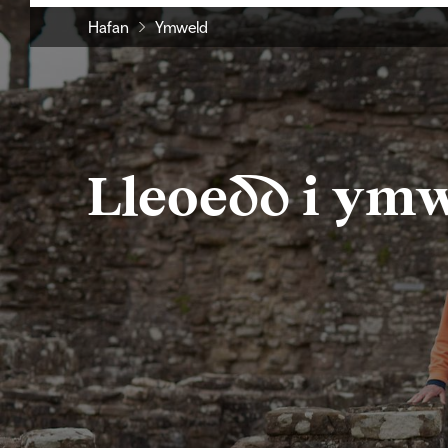
Hafan
Ymweld
Lleoedd i ym