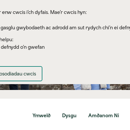
 enw cwcis i’ch dyfais. Mae’r cwcis hyn:
 gasglu gwybodaeth ac adrodd am sut rydych chi’n ei defn
helpu:
y defnydd o’n gwefan
osodiadau cwcis
Ymweld
Dysgu
Amdanom Ni