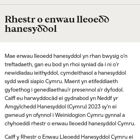
Rhestr o enwau lleoedd
hanesyddol
Mae enwau lleoedd hanesyddol yn rhan bwysig o'n
treftadaeth, gan eu bod yn rhoi syniad da i ni o'r
newidiadau ieithyddol, cymdeithasol a hanesyddol
sydd wedi siapio Cymru. Maent yn etifeddiaeth
gyfoethog i genedlaethau’r presennol a’r dyfodol.
Caiff eu harwyddocâd ei gydnabod yn Neddf yr
Amgylchedd Hanesyddol (Cymru) 2023 sy'n ei
gwneud yn ofynnol i Weinidogion Cymru gynnal a
chyhoeddi rhestr o enwau lleoedd hanesyddol Cymru.
Caiff y Rhestr o Enwau Lleoedd Hanesyddol Cymru ei