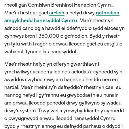
rheoli gan Gomisiwn Brenhinol Henebion Cymru.
Mae'r rhestr ar gael
ar-lein
a hefyd drwy
gofnodion
amgylchedd hanesyddol Cymru
. Mae'r rhestr yn
adnodd canolog a hawdd ei ddefnyddio sydd eisoes yn
cynnwys bron i 350,000 o gofnodion. Bydd y rhestr
yn tyfu wrth i ragor o enwau lleoedd gael eu casglu o
wahanol ffynonellau hanesyddol.
Mae'r rhestr hefyd yn offeryn gwerthfawr i
ymchwilwyr academaidd neu aelodau'r cyhoedd sy'n
awyddus i wybod mwy am hanes eu heiddo neu eu
hardal. Mae'r rheini sy'n defnyddio'r rhestr yn cael eu
hannog hefyd i gyfrannu eu gwybodaeth eu hunain
am enwau lleoedd penodol drwy gyflwyno sylwadau
drwy’r system. Trwy wella ymwybyddiaeth y cyhoedd
o bwysigrwydd enwau lleoedd hanesyddol Cymru
bydd y rhestr yn annog eu defnydd parhaus o ddydd i