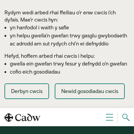
Skip to main content
Rydym wedi arbed rhai ffeiliau o’r enw cwcis i’ch
dyfais. Mae’r cwcis hyn:
yn hanfodol i waith y safle
yn helpu gwella’n gwefan trwy gasglu gwybodaeth
ac adrodd am sut rydych chi’n ei defnyddio
Hefyd, hoffem arbed rhai cwcis i helpu:
gwella ein gwefan trwy fesur y defnydd o’n gwefan
cofio eich gosodiadau
Derbyn cwcis
Newid gosodiadau cwcis
Sear
Dewislen
Cad