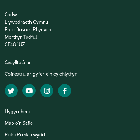
Cadw
Llywodraeth Cymru
Parc Busnes Rhydycar
Merthyr Tudful
CF48 1UZ
Cysylltu â ni
Cofrestru ar gyfer ein cylchlythyr
Twitter
YouTube
Instagram
Facebook
Hygyrchedd
Map o’r Safle
Polisi Preifatrwydd