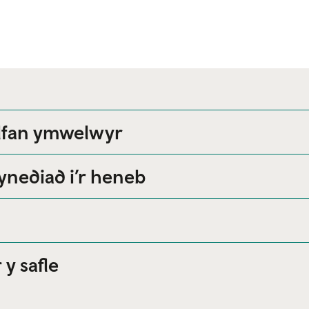
olfan ymwelwyr
nediad i’r heneb
 y safle