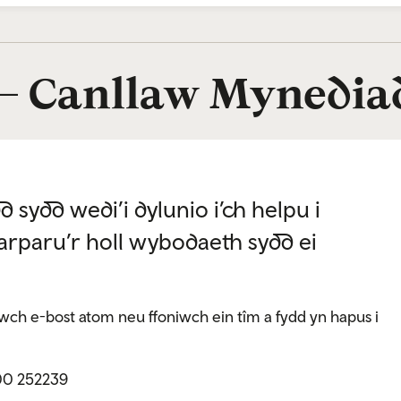
 — Canllaw Mynedia
 sydd wedi’i dylunio i’ch helpu i
darparu’r holl wybodaeth sydd ei
ch e-bost atom neu ffoniwch ein tîm a fydd yn hapus i
0 252239