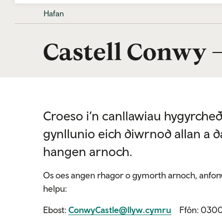
Hafan
Castell Conwy
Croeso i’n canllawiau hygyrchedd
gynllunio eich diwrnod allan a 
hangen arnoch.
Os oes angen rhagor o gymorth arnoch, anfonw
helpu:
Ebost:
ConwyCastle@llyw.cymru
Ffôn: 0300