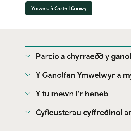
Ymweld â Castell Conwy
Parcio a chyrraedd y gan
Y Ganolfan Ymwelwyr a my
Y tu mewn i'r heneb
Cyfleusterau cyffredinol ar