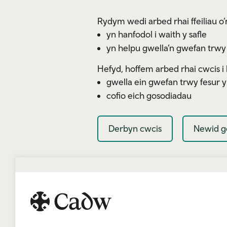
Skip to main content
Rydym wedi arbed rhai ffeiliau o’r
yn hanfodol i waith y safle
yn helpu gwella’n gwefan trwy
Hefyd, hoffem arbed rhai cwcis i 
gwella ein gwefan trwy fesur 
cofio eich gosodiadau
Derbyn cwcis
Newid g