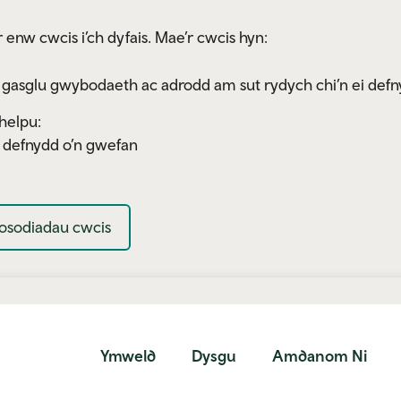
 enw cwcis i’ch dyfais. Mae’r cwcis hyn:
 gasglu gwybodaeth ac adrodd am sut rydych chi’n ei defn
helpu:
y defnydd o’n gwefan
osodiadau cwcis
Ymweld
Dysgu
Amdanom Ni