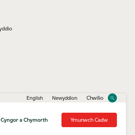
yddio
Toggle
Toggle
Chwilio
English
Newyddion
site
search
Cyngor a Chymorth
Ymunwch Cadw