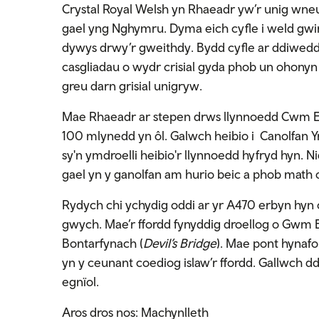
Crystal Royal Welsh yn Rhaeadr yw’r unig wneut
gael yng Nghymru. Dyma eich cyfle i weld gwir 
dywys drwy’r gweithdy. Bydd cyfle ar ddiwedd 
casgliadau o wydr crisial gyda phob un ohonyn 
greu darn grisial unigryw.
Mae Rhaeadr ar stepen drws llynnoedd Cwm El
100 mlynedd yn ôl. Galwch heibio i Canolfan 
sy'n ymdroelli heibio'r llynnoedd hyfryd hyn. 
gael yn y ganolfan am hurio beic a phob math
Rydych chi ychydig oddi ar yr A470 erbyn hyn 
gwych. Mae’r ffordd fynyddig droellog o Gwm E
Bontarfynach (
Devil’s Bridge
). Mae pont hynafo
yn y ceunant coediog islaw’r ffordd. Gallwch ddi
egnïol.
Aros dros nos: Machynlleth