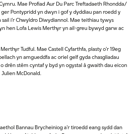
ymru. Mae Profiad Aur Du Parc Treftadaeth Rhondda/
ger Pontypridd yn dwyn i gof y dyddiau pan roedd y
ail i’r Chwyldro Diwydiannol. Mae teithiau tywys
yn hen Lofa Lewis Merthyr yn ail-greu bywyd garw ac
erthyr Tudful. Mae Castell Cyfarthfa, plasty o'r 19eg
bellach yn amgueddfa ac oriel gelf gyda chasgliadau
 o drên stêm cyntaf y byd yn ogystal â gwaith dau eicon
a Julien McDonald.
ethol Bannau Brycheiniog a'r tiroedd eang sydd dan