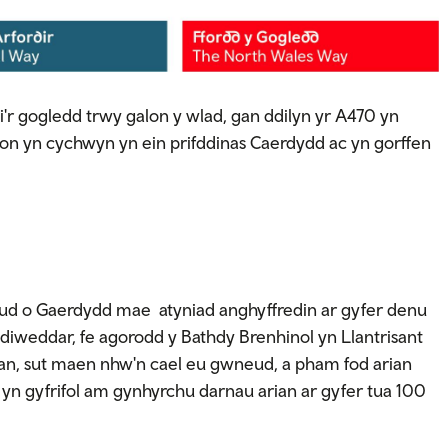
'r gogledd trwy galon y wlad, gan ddilyn yr A470 yn
on yn cychwyn yn ein prifddinas Caerdydd ac yn gorffen
ud o Gaerdydd mae atyniad anghyffredin ar gyfer denu
weddar, fe agorodd y Bathdy Brenhinol yn Llantrisant
ian, sut maen nhw'n cael eu gwneud, a pham fod arian
yn gyfrifol am gynhyrchu darnau arian ar gyfer tua 100