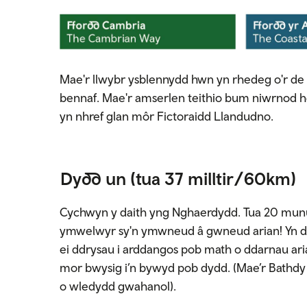
Mae'r llwybr ysblennydd hwn yn rhedeg o'r de i
bennaf. Mae'r amserlen teithio bum niwrnod h
yn nhref glan môr Fictoraidd Llandudno.
Dydd un
(tua 37 milltir/60km)
Cychwyn y daith yng Nghaerdydd. Tua 20 mun
ymwelwyr sy'n ymwneud â gwneud arian! Yn ddi
ei ddrysau i arddangos pob math o ddarnau ar
mor bwysig i’n bywyd pob dydd. (Mae’r Bathdy 
o wledydd gwahanol).