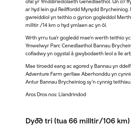
ofal yr Ymddiriedolaeth Genedlaethol. Un o’r f
ar hyd lein gul Reilffordd Mynydd Brycheiniog.
gwreiddiol yn teithio o gyrion gogleddol Mert
milltir /14 km o hyd ymlaen ac yn ôl.
Wrth yrru tua’r gogledd mae’n werth teithio y
Ymwelwyr Parc Cenedlaethol Bannau Brycheini
cofiadwy yn ogystal â gwybodaeth leol a lle ar
Mae tiroedd eang ac agored y Bannau yn ddelf
Adventure Farm gerllaw Aberhonddu yn cynnig
Antur Bannau Brycheiniog sy’n cynnig teithia
Aros Dros nos: Llandrindod
Dydd tri
(tua 66 milltir/106 km)