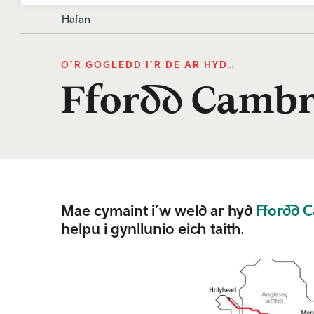
Hafan
O’R GOGLEDD I’R DE AR HYD…
Ffordd Cambr
Mae cymaint i’w weld ar hyd
Ffordd 
helpu i gynllunio eich taith.