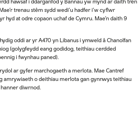
fyrdd hawsaf i ddarganfod y Bannau yw mynd ar daith trên
 Mae’r trenau stêm sydd wedi’u hadfer i’w cyflwr
hyr hyd at odre copaon uchaf de Cymru. Mae’n daith 9
chydig oddi ar yr A470 yn Libanus i ymweld â Chanolfan
og (golygfeydd eang godidog, teithiau cerdded
bennig i fwynhau paned).
rydol ar gyfer marchogaeth a merlota. Mae Cantref
 amrywiaeth o deithiau merlota gan gynnwys teithiau
u hanner diwrnod.