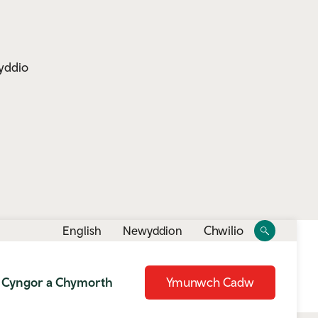
yddio
Toggle
Toggle
Chwilio
English
Newyddion
site
search
Cyngor a Chymorth
Ymunwch Cadw