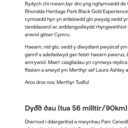
Rydych chi mewn byr dro yng nghymoedd de C
Rhondda Heritage Park Black Gold Experience 
cymoedd hyn yn ardaloedd glo pwysig oedd yn s
tanddaearol ac arddangosfeydd rhyngweithiol 
arwrol glöwr Cymru.
Haearn, nid glo, oedd y diwydiant pwysicaf ym M
ganrif a adeiladwyd gan feistr haearn pwerus, 
amrywiol. Mae’r casgliadau yn cynnwys replica
ffasiwn a anwyd ym Merthyr sef Laura Ashley 
Aros dros nos: Merthyr Tudful
Dydd dau
(tua 56 milltir/90km)
Diwrnod i ddarganfod a mwynhau Parc Cenedla