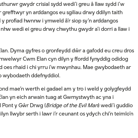
hurwr gwydr crisial sydd wedi’i greu â llaw sydd i’w
grefftwyr yn arddangos eu sgiliau drwy ddilyn taith
y profiad hwnnw i ymweld â’r siop sy’n arddangos
nhw wedi ei greu drwy chwythu gwydr a’i dorri a llaw i
an. Dyma gyfres o gronfeydd dŵr a gafodd eu creu dros
Ymwelwyr Cwm Elan cyn dilyn y ffordd fynyddig odidog
Nid oes rhaid i chi yrru i'w mwynhau. Mae gwybodaeth ar
 o wybodaeth ddefnyddiol.
ond mae’n werth ei gadael am y tro i weld y golygfeydd
lan yn eich arwain tuag at Gwmystwyth ac yna i
l Pont y Gŵr Drwg (
Bridge of the Evil Man
) wedi’i guddio
lyn llwybr serth i lawr i’r ceunant os ydych chi’n teimlo’n