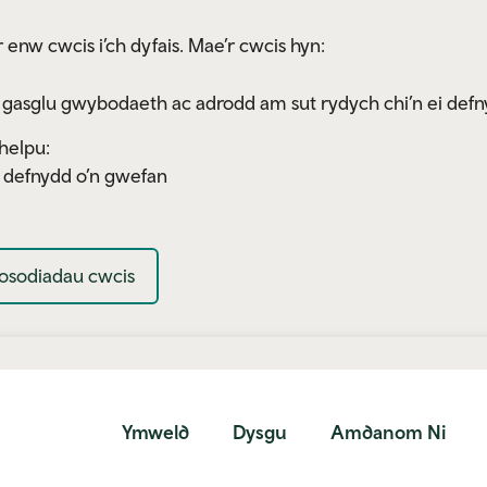
 enw cwcis i’ch dyfais. Mae’r cwcis hyn:
 gasglu gwybodaeth ac adrodd am sut rydych chi’n ei defn
helpu:
y defnydd o’n gwefan
osodiadau cwcis
Ymweld
Dysgu
Amdanom Ni