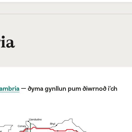
ia
Cambria
—
dyma gynllun pum diwrnod i’ch