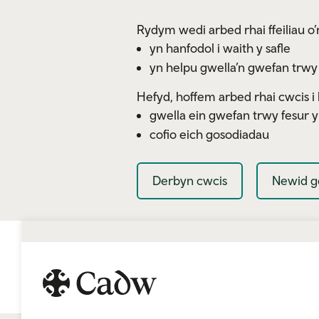
Skip to main content
Rydym wedi arbed rhai ffeiliau o’r
yn hanfodol i waith y safle
yn helpu gwella’n gwefan trwy
Hefyd, hoffem arbed rhai cwcis i 
gwella ein gwefan trwy fesur 
cofio eich gosodiadau
Derbyn cwcis
Newid g