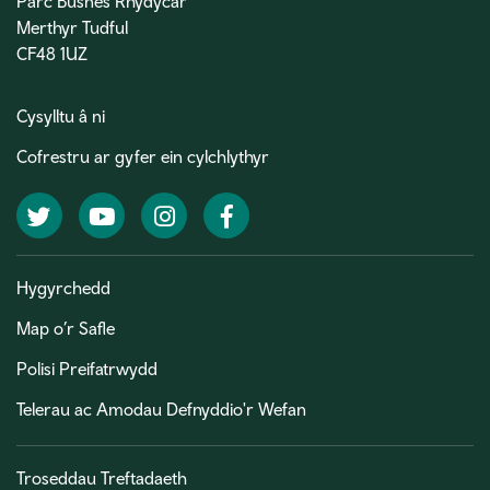
Parc Busnes Rhydycar
Merthyr Tudful
CF48 1UZ
Cysylltu â ni
Cofrestru ar gyfer ein cylchlythyr
Twitter
YouTube
Instagram
Facebook
Hygyrchedd
Map o’r Safle
Polisi Preifatrwydd
Telerau ac Amodau Defnyddio'r Wefan
Troseddau Treftadaeth