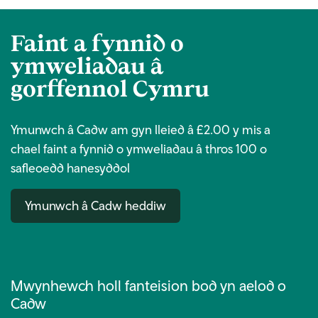
Faint a fynnid o
ymweliadau â
gorffennol Cymru
Ymunwch â Cadw am gyn lleied â £2.00 y mis a
chael faint a fynnid o ymweliadau â thros 100 o
safleoedd hanesyddol
Ymunwch â Cadw heddiw
Mwynhewch holl fanteision bod yn aelod o
Cadw