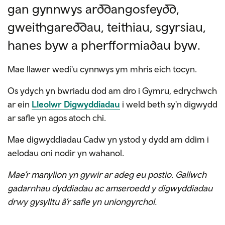
gan gynnwys arddangosfeydd,
gweithgareddau, teithiau, sgyrsiau,
hanes byw a pherfformiadau byw.
Mae llawer wedi'u cynnwys ym mhris eich tocyn.
Os ydych yn bwriadu dod am dro i Gymru, edrychwch
ar ein
Lleolwr Digwyddiadau
i weld beth sy'n digwydd
ar safle yn agos atoch chi.
Mae digwyddiadau Cadw yn ystod y dydd am ddim i
aelodau oni nodir yn wahanol.
Mae’r manylion yn gywir ar adeg eu postio. Gallwch
gadarnhau dyddiadau ac amseroedd y digwyddiadau
drwy gysylltu â’r safle yn uniongyrchol.