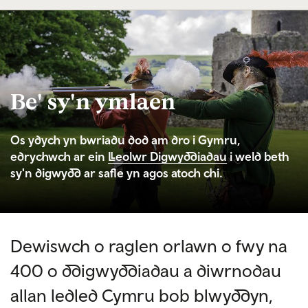
Be' sy'n ymlaen
Os ydych yn bwriadu dod am dro i Gymru,
edrychwch ar ein
Lleolwr Digwyddiadau
i weld beth
sy'n digwydd ar safle yn agos atoch chi.
Dewiswch o raglen orlawn o fwy na
400 o ddigwyddiadau a diwrnodau
allan ledled Cymru bob blwyddyn,