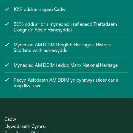
10% oddi ar siopau Cadw
50% oddi ar bris mynediad i safleoedd Treftadaeth
Lloegr a’r Alban Hanesyddol
Mynediad AM DDIM i English Heritage a Historic
Scotland wrth adnewyddu
Mynediad AM DDIM i eiddo Manx National Heritage
Pecyn Aelodaeth AM DDIM yn cynnwys sticer car a
map lliw llawn
Cadw
Llywodraeth Cymru