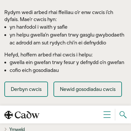
Skip to main content
Rydym wedi arbed rhai ffeiliau o’r enw cwcis i’ch
dyfais. Mae’r cwcis hyn:
yn hanfodol i waith y safle
yn helpu gwella’n gwefan trwy gasglu gwybodaeth
ac adrodd am sut rydych chi’n ei defnyddio
Hefyd, hoffem arbed rhai cwcis i helpu:
gwella ein gwefan trwy fesur y defnydd o’n gwefan
cofio eich gosodiadau
Derbyn cwcis
Newid gosodiadau cwcis
Sear
Dewislen
Cad
Ymweld