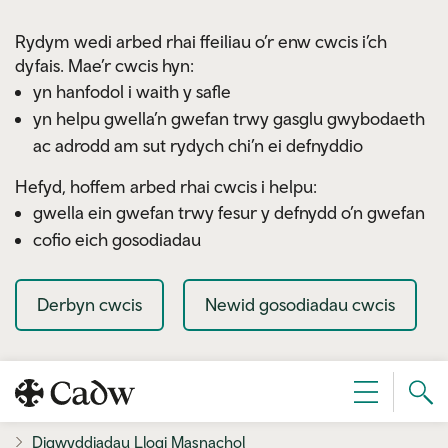
Skip to main content
Rydym wedi arbed rhai ffeiliau o’r enw cwcis i’ch
dyfais. Mae’r cwcis hyn:
yn hanfodol i waith y safle
yn helpu gwella’n gwefan trwy gasglu gwybodaeth
ac adrodd am sut rydych chi’n ei defnyddio
Hefyd, hoffem arbed rhai cwcis i helpu:
gwella ein gwefan trwy fesur y defnydd o’n gwefan
cofio eich gosodiadau
Derbyn cwcis
Newid gosodiadau cwcis
Sear
Dewislen
Cad
Digwyddiadau Llogi Masnachol