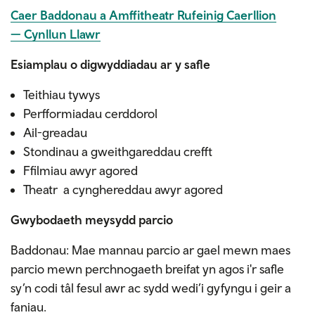
Caer Baddonau a Amffitheatr Rufeinig Caerllion
—
Cynllun Llawr
Esiamplau o digwyddiadau ar y safle
Teithiau tywys
Perfformiadau cerddorol
Ail-greadau
Stondinau a gweithgareddau crefft
Ffilmiau awyr agored
Theatr a cynghereddau awyr agored
Gwybodaeth meysydd parcio
Baddonau: Mae mannau parcio ar gael mewn maes
parcio mewn perchnogaeth breifat yn agos i'r safle
sy’n codi tâl fesul awr ac sydd wedi’i gyfyngu i geir a
faniau.