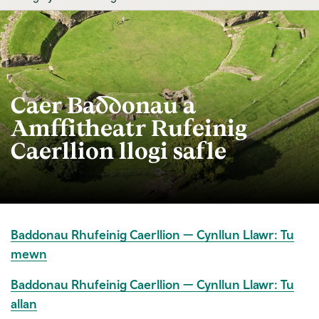
Caer Baddonau a
Amffitheatr Rufeinig
Caerllion llogi safle
Baddonau Rhufeinig Caerllion — Cynllun Llawr: Tu
mewn
Baddonau Rhufeinig Caerllion — Cynllun Llawr: Tu
allan