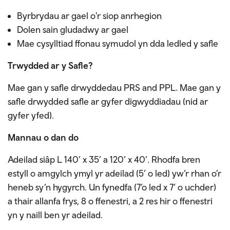
Byrbrydau ar gael o'r siop anrhegion
Dolen sain gludadwy ar gael
Mae cysylltiad ffonau symudol yn dda ledled y safle
Trwydded ar y Safle?
Mae gan y safle drwyddedau PRS and PPL. Mae gan y
safle drwydded safle ar gyfer digwyddiadau (nid ar
gyfer yfed).
Mannau o dan do
Adeilad siâp L 140’ x 35’ a 120’ x 40’. Rhodfa bren
estyll o amgylch ymyl yr adeilad (5’ o led) yw’r rhan o’r
heneb sy’n hygyrch. Un fynedfa (7’o led x 7’ o uchder)
a thair allanfa frys, 8 o ffenestri, a 2 res hir o ffenestri
yn y naill ben yr adeilad.