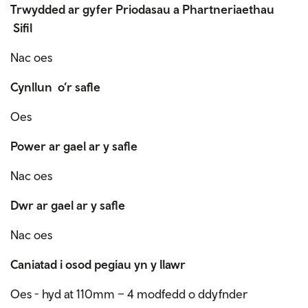
Trwydded ar gyfer Priodasau a Phartneriaethau
Sifil
Nac oes
Cynllun o’r safle
Oes
Power ar gael ar y safle
Nac oes
Dwr ar gael ar y safle
Nac oes
Caniatad i osod pegiau yn y llawr
Oes - hyd at 110mm – 4 modfedd o ddyfnder