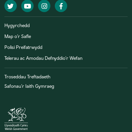
Twitter
YouTube
Instagram
Facebook
Hygyrchedd
Map o’r Safle
Polisi Preifatrwydd
Telerau ac Amodau Defnyddio'r Wefan
Troseddau Treftadaeth
Safonau’r Iaith Gymraeg