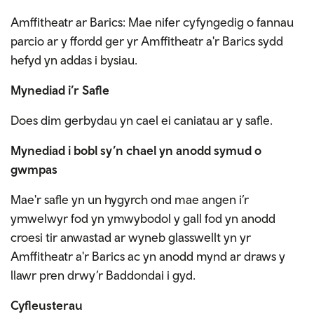
Amffitheatr ar Barics: Mae nifer cyfyngedig o fannau
parcio ar y ffordd ger yr Amffitheatr a'r Barics sydd
hefyd yn addas i bysiau.
Mynediad i’r Safle
Does dim gerbydau yn cael ei caniatau ar y safle.
Mynediad i bobl sy’n chael yn anodd symud o
gwmpas
Mae'r safle yn un hygyrch ond mae angen i’r
ymwelwyr fod yn ymwybodol y gall fod yn anodd
croesi tir anwastad ar wyneb glasswellt yn yr
Amffitheatr a'r Barics ac yn anodd mynd ar draws y
llawr pren drwy’r Baddondai i gyd.
Cyfleusterau