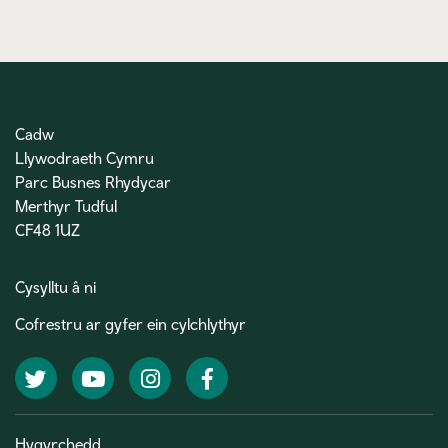
Cadw
Llywodraeth Cymru
Parc Busnes Rhydycar
Merthyr Tudful
CF48 1UZ
Cysylltu â ni
Cofrestru ar gyfer ein cylchlythyr
Twitter
YouTube
Instagram
Facebook
Hygyrchedd