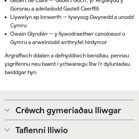
Gilbert de Clare — 'Gilbert Goch', yr Arglwydd y
Gororau a adeiladodd Gastell Caerffili
Llywelyn ap Iorwerth — tywysog Gwynedd a unodd
Cymru
Owain Glyndŵr — y llywodraethwr canoloesol o
Gymru a arweiniodd wrthryfel hirdymor
Argraffwch ddalen a defnyddiwch bensiliau, pennau
ysgrifennu neu baent i ychwanegu lliw i'r dyluniadau
beiddgar hyn.
Crëwch gymeriadau lliwgar
Taflenni lliwio