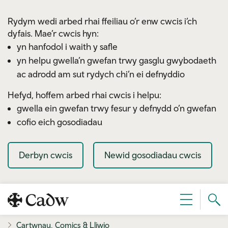
Skip to main content
Rydym wedi arbed rhai ffeiliau o’r enw cwcis i’ch
dyfais. Mae’r cwcis hyn:
yn hanfodol i waith y safle
yn helpu gwella’n gwefan trwy gasglu gwybodaeth
ac adrodd am sut rydych chi’n ei defnyddio
Hefyd, hoffem arbed rhai cwcis i helpu:
gwella ein gwefan trwy fesur y defnydd o’n gwefan
cofio eich gosodiadau
Derbyn cwcis
Newid gosodiadau cwcis
Sear
Dewislen
Cad
Cartwnau, Comics & Lliwio