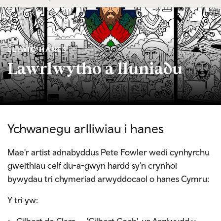
LLIWIO HANES
Lawrlwytho a lluniadu
Ychwanegu arlliwiau i hanes
Mae'r artist adnabyddus Pete Fowler wedi cynhyrchu
gweithiau celf du-a-gwyn hardd sy'n crynhoi
bywydau tri chymeriad arwyddocaol o hanes Cymru:
Y tri yw: