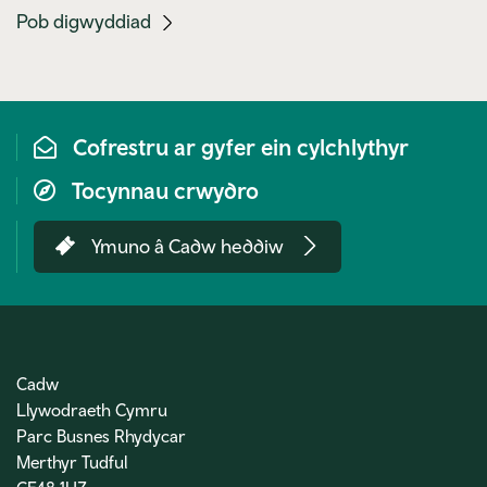
(mobile
Pob digwyddiad
link)
Cofrestru ar gyfer ein cylchlythyr
Tocynnau crwydro
Ymuno â Cadw heddiw
Cadw
Llywodraeth Cymru
Parc Busnes Rhydycar
Merthyr Tudful