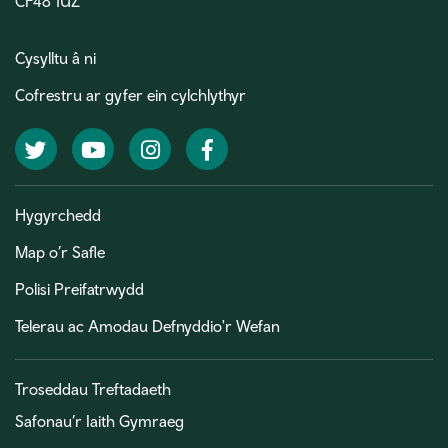
CF48 1UZ
Cysylltu â ni
Cofrestru ar gyfer ein cylchlythyr
Twitter
YouTube
Instagram
Facebook
Hygyrchedd
Map o’r Safle
Polisi Preifatrwydd
Telerau ac Amodau Defnyddio'r Wefan
Troseddau Treftadaeth
Safonau’r Iaith Gymraeg