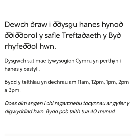
Dewch draw i ddysgu hanes hynod
ddiddorol y safle Treftadaeth y Byd
rhyfeddol hwn.
Dysgwch sut mae tywysogion Cymru yn perthyn i
hanes y cestyll.
Bydd y teithiau yn dechrau am 11am, 12pm, 1pm, 2pm
a 3pm.
Does dim angen i chi ragarchebu tocynnau ar gyfer y
digwyddiad hwn. Bydd pob taith tua 40 munud