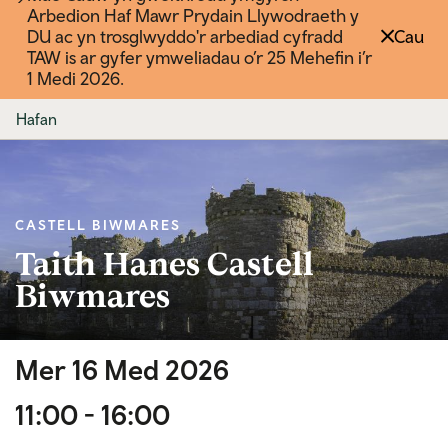
Arbedion Haf Mawr Prydain Llywodraeth y
DU ac yn trosglwyddo'r arbediad cyfradd
Cau
TAW is ar gyfer ymweliadau o’r 25 Mehefin i’r
1 Medi 2026.
Hafan
CASTELL BIWMARES
Taith Hanes Castell
Biwmares
Mer 16 Med 2026
11:00 - 16:00