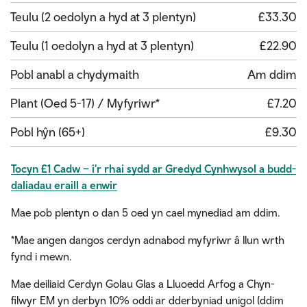
Teulu (2 oedolyn a hyd at 3 plentyn)
£33.30
Teulu (1 oedolyn a hyd at 3 plentyn)
£22.90
Pobl anabl a chydymaith
Am ddim
Plant (Oed 5-17) / Myfyriwr*
£7.20
Pobl hŷn (65+)
£9.30
Tocyn £1 Cadw – i'r rhai sydd ar Gredyd Cynhwysol a budd-
daliadau eraill a enwir
Mae pob plentyn o dan 5 oed yn cael mynediad am ddim.
*Mae angen dangos cerdyn adnabod myfyriwr â llun wrth
fynd i mewn.
Mae deiliaid Cerdyn Golau Glas a Lluoedd Arfog a Chyn-
filwyr EM yn derbyn 10% oddi ar dderbyniad unigol (ddim