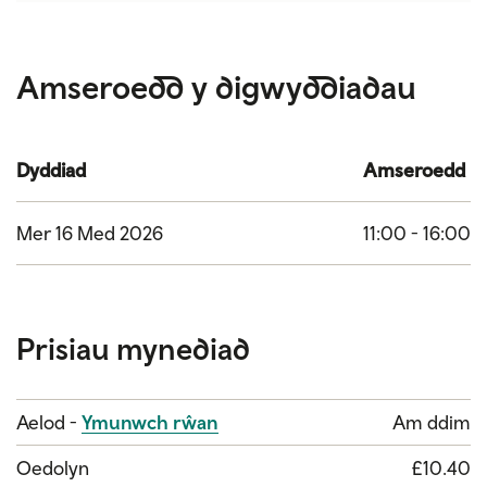
Amseroedd y digwyddiadau
Dyddiad
Amseroedd
Mer 16 Med 2026
11:00 - 16:00
Prisiau mynediad
Categori
Price
Aelod -
Ymunwch rŵan
Am ddim
Oedolyn
£10.40