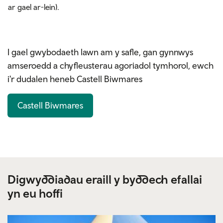
ar gael ar-lein).
I gael gwybodaeth lawn am y safle, gan gynnwys
amseroedd a chyfleusterau agoriadol tymhorol, ewch
i'r dudalen heneb Castell Biwmares
Castell Biwmares
Digwyddiadau eraill y byddech efallai
yn eu hoffi