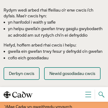
Skip to main content
Rydym wedi arbed rhai ffeiliau o’r enw cwcis i’ch
dyfais. Mae’r cwcis hyn:
yn hanfodol i waith y safle
yn helpu gwella’n gwefan trwy gasglu gwybodaeth
ac adrodd am sut rydych chi’n ei defnyddio
Hefyd, hoffem arbed rhai cwcis i helpu:
gwella ein gwefan trwy fesur y defnydd o’n gwefan
cofio eich gosodiadau
Derbyn cwcis
Newid gosodiadau cwcis
Sear
Dewislen
Cad
Mae Cadw yn gweithredu ymgyrch