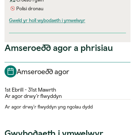
Polisi dronau
visitor information
Gweld yr holl wybodaeth i ymwelwyr
Amseroedd agor a phrisiau
Amseroedd agor
1st Ebrill - 31st Mawrth
Ar agor drwy’r flwyddyn
Ar agor drwy'r flwyddyn yng ngolau dydd
Gwybodaeth i ymwelwyr