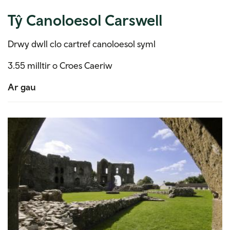
Tŷ Canoloesol Carswell
Drwy dwll clo cartref canoloesol syml
3.55 milltir o Croes Caeriw
Ar gau