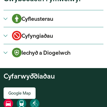
Cyfleusterau
Cyfyngiadau
Iechyd a Diogelwch
Cyfarwyddiadau
Google Map
Ffordd
Rheilffordd
Beic