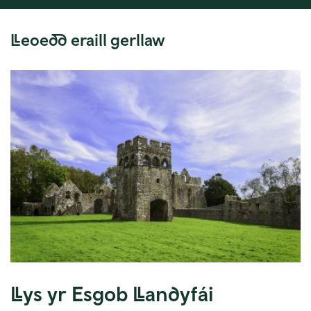
Lleoedd eraill gerllaw
Llys yr Esgob Llandyfái