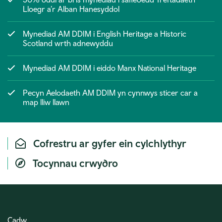
Lloegr a’r Alban Hanesyddol
Mynediad AM DDIM i English Heritage a Historic
Scotland wrth adnewyddu
Mynediad AM DDIM i eiddo Manx National Heritage
Pecyn Aelodaeth AM DDIM yn cynnwys sticer car a
map lliw llawn
Cofrestru ar gyfer ein cylchlythyr
Tocynnau crwydro
Cadw