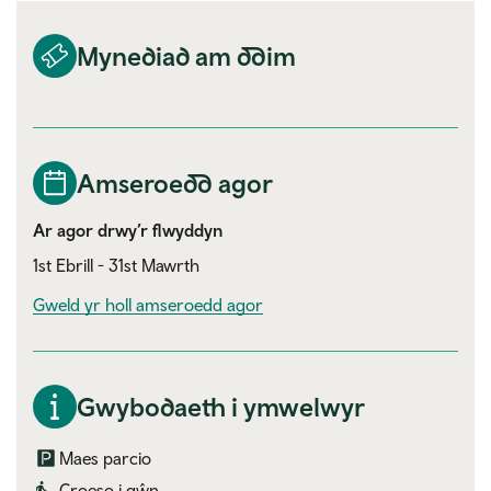
Mynediad am ddim
Amseroedd agor
Ar agor drwy’r flwyddyn
1st Ebrill - 31st Mawrth
Gweld yr holl amseroedd agor
Gwybodaeth i ymwelwyr
Maes parcio
Croeso i gŵn