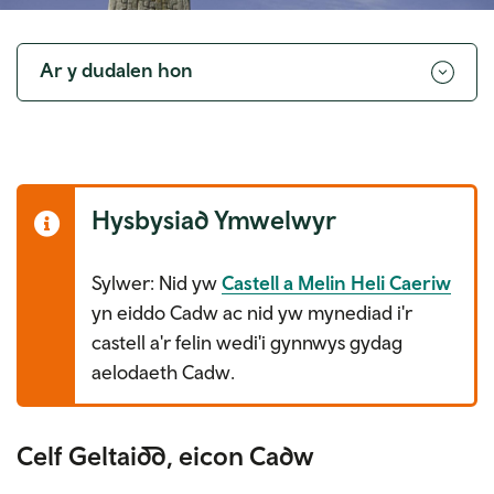
Toggle
navigation
Ar y dudalen hon
Hysbysiad Ymwelwyr
Sylwer: Nid yw
Castell a Melin Heli Caeriw
yn eiddo Cadw ac nid yw mynediad i'r
castell a'r felin wedi'i gynnwys gydag
aelodaeth Cadw.
Celf Geltaidd, eicon Cadw