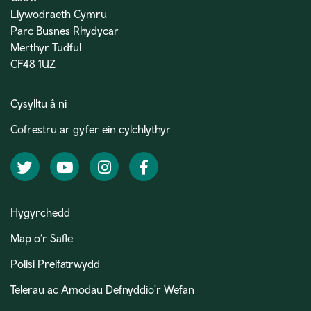
Llywodraeth Cymru
Parc Busnes Rhydycar
Merthyr Tudful
CF48 1UZ
Cysylltu â ni
Cofrestru ar gyfer ein cylchlythyr
Twitter
YouTube
Instagram
Facebook
Hygyrchedd
Map o’r Safle
Polisi Preifatrwydd
Telerau ac Amodau Defnyddio'r Wefan