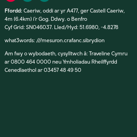
Ffordd:
Caeriw, oddi ar yr A477, ger Castell Caeriw,
4m (6.4km) i’r Gog. Ddwy. o Benfro
Cyf Grid: SN046037. Lled/Hyd: 51.6980, -4.8278
what3words: ///mesuron.crafanc.sibrydion
Am fwy o wybodaeth, cysylltwch â: Traveline Cymru
ar 0800 464 0000 neu Ymholiadau Rheilffyrdd
Cenedlaethol ar 03457 48 49 50