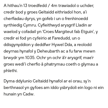
A hithau’n 13 troedfedd / 4m trawiadol o uchder,
credir bod y groes Geltaidd eithriadol hon, a’i
cherfiadau dyrys, yn gofeb i un o frenhinoedd
syrthiedig Cymru. Cyfieithwyd arysgrif Lladin ar
waelod y cofadail yn ‘Croes Margiteut fab Etguin’, y
credir ei fod yn cyfeirio at Faredudd, un o
ddisgynyddion y deddfwr Hywel Dda, a reolodd
deyrnas hynafol y Deheubarth ac a fu farw mewn
brwydr ym 1035. Ochr yn ochr â’r arysgrif, mae’r
groes wedi’i cherfio â phatrymau coeth o glymau a
phlethi.
Dyma ddylunio Celtaidd hynafol ar ei orau, sy’n
berthnasol yn gyfoes am iddo ysbrydoli ein logo ni ein
hunain yn Cadw.