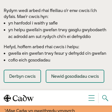
Skip to main content
Rydym wedi arbed rhai ffeiliau o’r enw cwcis i’ch
dyfais. Mae’r cwcis hyn:
yn hanfodol i waith y safle
yn helpu gwella’n gwefan trwy gasglu gwybodaeth
ac adrodd am sut rydych chi’n ei defnyddio
Hefyd, hoffem arbed rhai cwcis i helpu:
gwella ein gwefan trwy fesur y defnydd o’n gwefan
cofio eich gosodiadau
Derbyn cwcis
Newid gosodiadau cwcis
Sear
Dewislen
Cad
Mae Cadw yn gweithredu ymgyrch