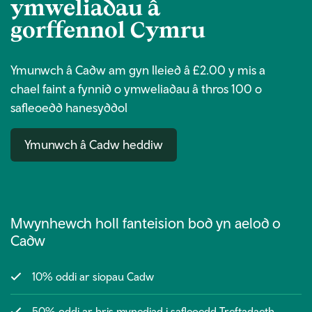
ymweliadau â
gorffennol Cymru
Ymunwch â Cadw am gyn lleied â £2.00 y mis a
chael faint a fynnid o ymweliadau â thros 100 o
safleoedd hanesyddol
Ymunwch â Cadw heddiw
Mwynhewch holl fanteision bod yn aelod o
Cadw
10% oddi ar siopau Cadw
50% oddi ar bris mynediad i safleoedd Treftadaeth