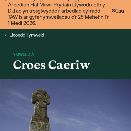
Arbedion Haf Mawr Prydain Llywodraeth y
DU ac yn trosglwyddo'r arbediad cyfradd
Cau
TAW is ar gyfer ymweliadau o’r 25 Mehefin i’r
1 Medi 2026.
Lleoedd i ymweld
Croes Caeriw