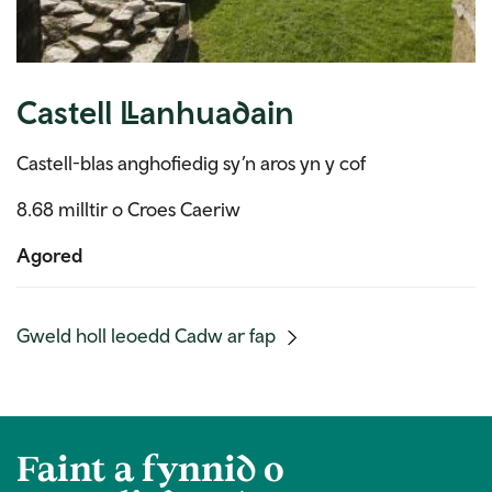
Castell Llanhuadain
Castell-blas anghofiedig sy’n aros yn y cof
8.68 milltir o Croes Caeriw
Agored
(mobile
Gweld holl leoedd Cadw ar fap
link)
Faint a fynnid o