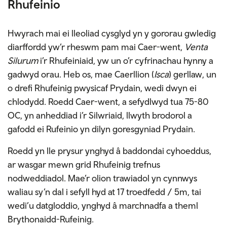
Rhufeinio
Hwyrach mai ei lleoliad cysglyd yn y gororau gwledig
diarffordd yw’r rheswm pam mai Caer-went,
Venta
Silurum
i’r Rhufeiniaid, yw un o’r cyfrinachau hynny a
gadwyd orau. Heb os, mae Caerllion (
Isca
) gerllaw, un
o drefi Rhufeinig pwysicaf Prydain, wedi dwyn ei
chlodydd. Roedd Caer-went, a sefydlwyd tua 75-80
OC, yn anheddiad i’r Silwriaid, llwyth brodorol a
gafodd ei Rufeinio yn dilyn goresgyniad Prydain.
Roedd yn lle prysur ynghyd â baddondai cyhoeddus,
ar wasgar mewn grid Rhufeinig trefnus
nodweddiadol. Mae’r olion trawiadol yn cynnwys
waliau sy’n dal i sefyll hyd at 17 troedfedd / 5m, tai
wedi’u datgloddio, ynghyd â marchnadfa a theml
Brythonaidd-Rufeinig.