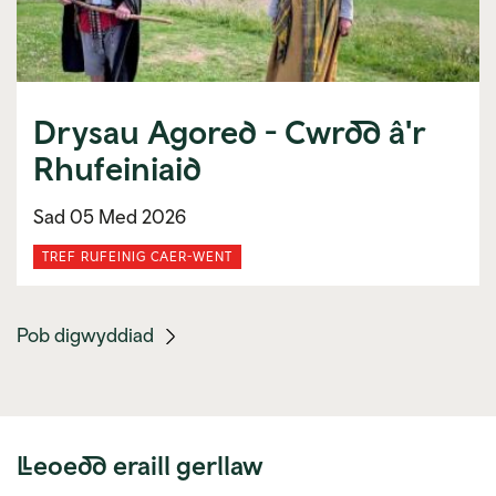
Drysau Agored - Cwrdd â'r
Rhufeiniaid
Sad 05 Med 2026
TREF RUFEINIG CAER-WENT
(mobile
Pob digwyddiad
link)
Lleoedd eraill gerllaw