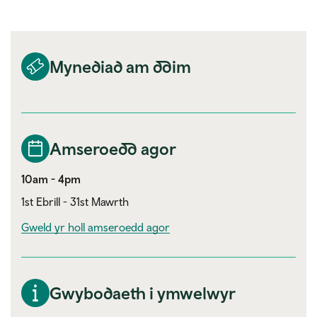
Mynediad am ddim
Amseroedd agor
10am - 4pm
1st Ebrill - 31st Mawrth
Gweld yr holl amseroedd agor
Gwybodaeth i ymwelwyr