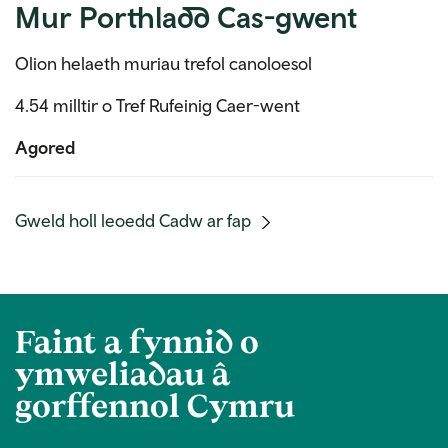
Mur Porthladd Cas-gwent
Olion helaeth muriau trefol canoloesol
4.54 milltir o Tref Rufeinig Caer-went
Agored
(mobile
Gweld holl leoedd Cadw ar fap
link)
Faint a fynnid o
ymweliadau â
gorffennol Cymru