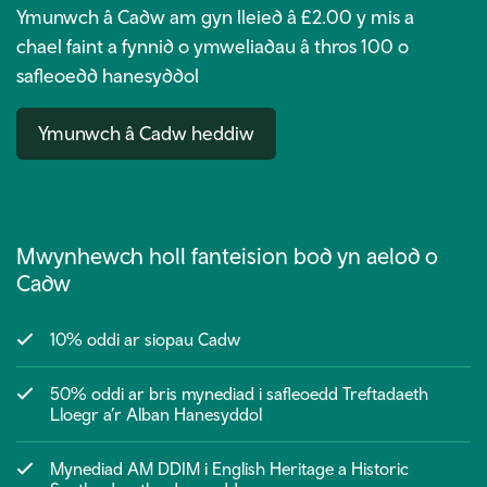
Ymunwch â Cadw am gyn lleied â £2.00 y mis a
chael faint a fynnid o ymweliadau â thros 100 o
safleoedd hanesyddol
Ymunwch â Cadw heddiw
Mwynhewch holl fanteision bod yn aelod o
Cadw
10% oddi ar siopau Cadw
50% oddi ar bris mynediad i safleoedd Treftadaeth
Lloegr a’r Alban Hanesyddol
Mynediad AM DDIM i English Heritage a Historic