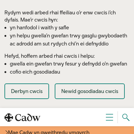
Skip to main content
Rydym wedi arbed rhai ffeiliau o’r enw cwcis i’ch
dyfais. Mae’r cwcis hyn:
yn hanfodol i waith y safle
yn helpu gwella’n gwefan trwy gasglu gwybodaeth
ac adrodd am sut rydych chi’n ei defnyddio
Hefyd, hoffem arbed rhai cwcis i helpu:
gwella ein gwefan trwy fesur y defnydd o’n gwefan
cofio eich gosodiadau
Derbyn cwcis
Newid gosodiadau cwcis
Sear
Dewislen
Cad
Mae Cadw yn gweithredu ymgyrch