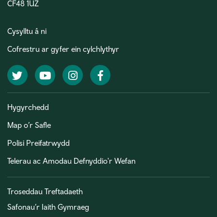
CF48 1UZ
Cysylltu â ni
Cofrestru ar gyfer ein cylchlythyr
Twitter
YouTube
Instagram
Facebook
Hygyrchedd
Map o’r Safle
Polisi Preifatrwydd
Telerau ac Amodau Defnyddio'r Wefan
Troseddau Treftadaeth
Safonau’r Iaith Gymraeg