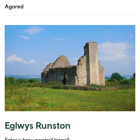
Agored
Eglwys Runston
Eglwys brau pentref hirgoll