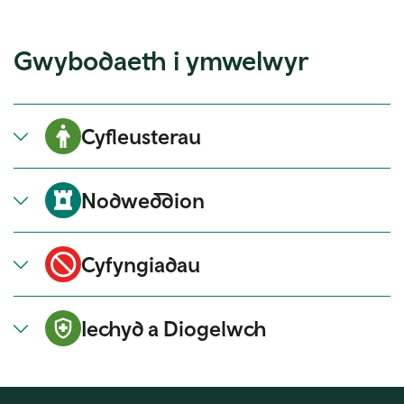
Gwybodaeth i ymwelwyr
Cyfleusterau
Nodweddion
Cyfyngiadau
Iechyd a Diogelwch