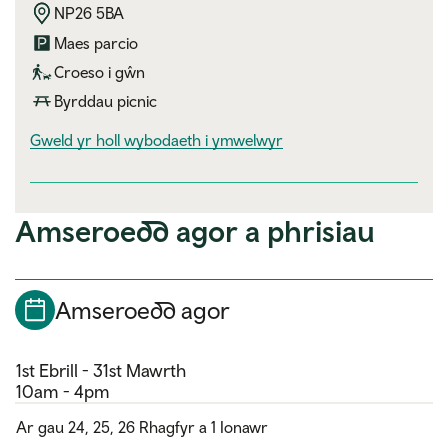
NP26 5BA
Maes parcio
Croeso i gŵn
Byrddau picnic
visitor information
Gweld yr holl wybodaeth i ymwelwyr
Amseroedd agor a phrisiau
Amseroedd agor
1st Ebrill - 31st Mawrth
10am - 4pm
Ar gau 24, 25, 26 Rhagfyr a 1 Ionawr