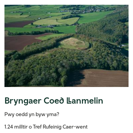
Bryngaer Coed Llanmelin
Pwy oedd yn byw yma?
1.24 milltir o Tref Rufeinig Caer-went