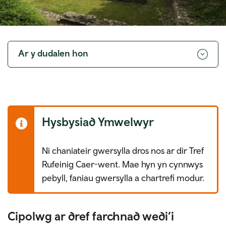
Toggle
navigation
Ar y dudalen hon
Hysbysiad Ymwelwyr
Ni chaniateir gwersylla dros nos ar dir Tref
Rufeinig Caer-went. Mae hyn yn cynnwys
pebyll, faniau gwersylla a chartrefi modur.
Cipolwg ar dref farchnad wedi’i