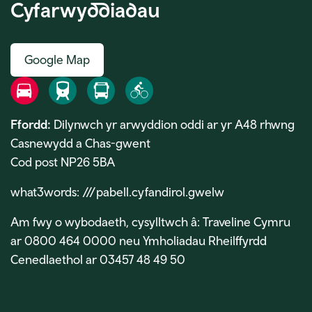
Cyfarwyddiadau
Google Map
Ffordd
Rheilffordd
Bws
Beic
Ffordd:
Dilynwch yr arwyddion oddi ar yr A48 rhwng
Casnewydd a Chas-gwent
Cod post NP26 5BA
what3words: ///pabell.cyfandirol.gwelw
Am fwy o wybodaeth, cysylltwch â: Traveline Cymru
ar 0800 464 0000 neu Ymholiadau Rheilffyrdd
Cenedlaethol ar 03457 48 49 50