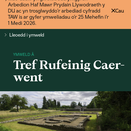
Arbedion Haf Mawr Prydain Llywodraeth y
DU ac yn trosglwyddo'r arbediad cyfradd
Cau
TAW is ar gyfer ymweliadau o’r 25 Mehefin i’r
1 Medi 2026.
Lleoedd i ymweld
Tref Rufeinig Caer-
went