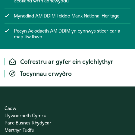
Scotland wrth adnewyddu
Mynediad AM DDIM i eiddo Manx National Heritage
Pecyn Aelodaeth AM DDIM yn cynnwys sticer car a
map lliw llawn
Cofrestru ar gyfer ein cylchlythyr
Tocynnau crwydro
Cadw
Llywodraeth Cymru
Parc Busnes Rhydycar
Merthyr Tudful