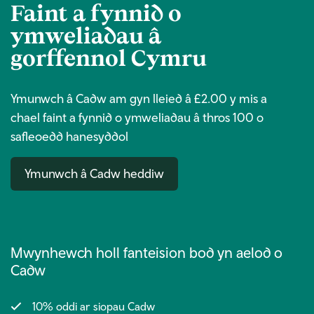
Faint a fynnid o
ymweliadau â
gorffennol Cymru
Ymunwch â Cadw am gyn lleied â £2.00 y mis a
chael faint a fynnid o ymweliadau â thros 100 o
safleoedd hanesyddol
Ymunwch â Cadw heddiw
Mwynhewch holl fanteision bod yn aelod o
Cadw
10% oddi ar siopau Cadw