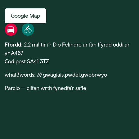
Google Map
Ffordd
Beic
Ffordd:
2.2 milltir i’r D o Felindre ar fân ffyrdd oddi ar
yr A487
Cod post SA41 3TZ
what3words: ///gwagiais.pwdel.gwobrwyo
Parcio — cilfan wrth fynedfa’r safle