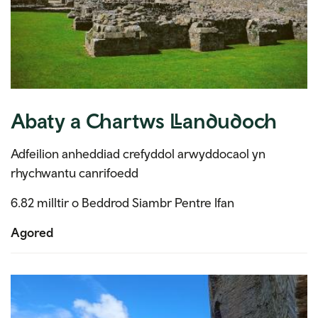
Abaty a Chartws Llandudoch
Adfeilion anheddiad crefyddol arwyddocaol yn
rhychwantu canrifoedd
6.82 milltir o Beddrod Siambr Pentre Ifan
Agored