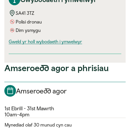
SA41 3TZ
Polisi dronau
Dim ysmygu
visitor information
Gweld yr holl wybodaeth i ymwelwyr
Amseroedd agor a phrisiau
Amseroedd agor
1st Ebrill - 31st Mawrth
10am-4pm
Mynediad olaf 30 munud cyn cau