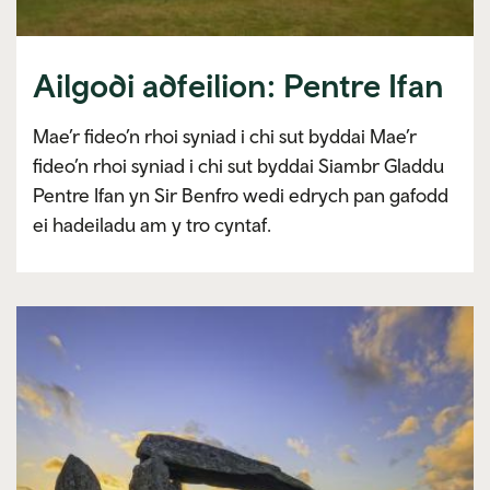
Ailgodi adfeilion: Pentre Ifan
Mae’r fideo’n rhoi syniad i chi sut byddai Mae’r
fideo’n rhoi syniad i chi sut byddai Siambr Gladdu
Pentre Ifan yn Sir Benfro wedi edrych pan gafodd
ei hadeiladu am y tro cyntaf.