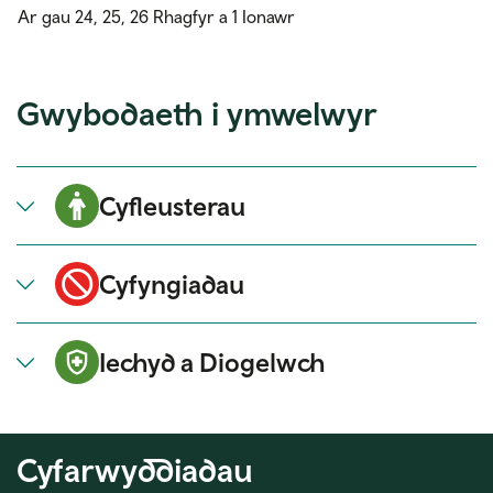
Ar gau 24, 25, 26 Rhagfyr a 1 Ionawr
Gwybodaeth i ymwelwyr
Cyfleusterau
Cyfyngiadau
Iechyd a Diogelwch
Cyfarwyddiadau