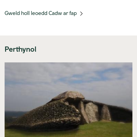
(mobile
Gweld holl leoedd Cadw ar fap
link)
Perthynol