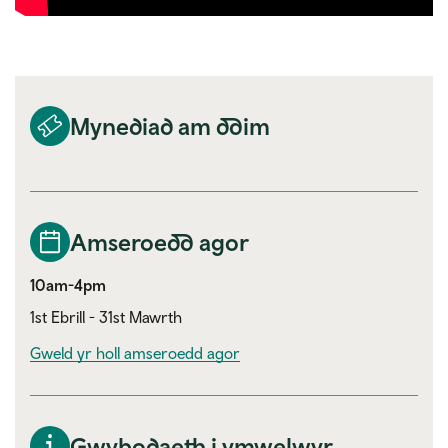
Mynediad am ddim
Amseroedd agor
10am-4pm
1st Ebrill - 31st Mawrth
Gweld yr holl amseroedd agor
Gwybodaeth i ymwelwyr