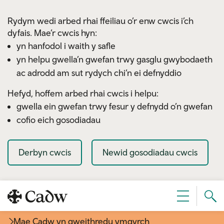
Skip to main content
Rydym wedi arbed rhai ffeiliau o’r enw cwcis i’ch
dyfais. Mae’r cwcis hyn:
yn hanfodol i waith y safle
yn helpu gwella’n gwefan trwy gasglu gwybodaeth
ac adrodd am sut rydych chi’n ei defnyddio
Hefyd, hoffem arbed rhai cwcis i helpu:
gwella ein gwefan trwy fesur y defnydd o’n gwefan
cofio eich gosodiadau
Derbyn cwcis
Newid gosodiadau cwcis
Sear
Dewislen
Cad
Mae Cadw yn gweithredu ymgyrch