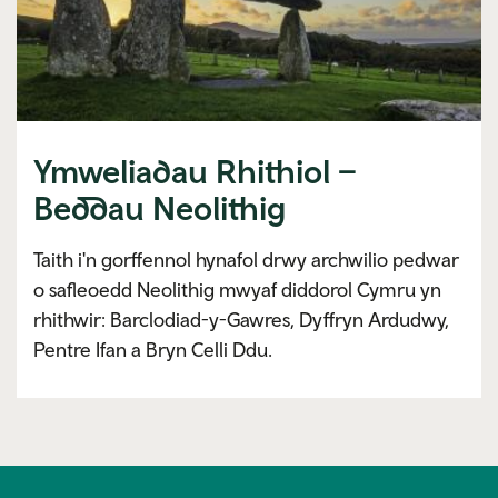
Ymweliadau Rhithiol –
Beddau Neolithig
Taith i'n gorffennol hynafol drwy archwilio pedwar
o safleoedd Neolithig mwyaf diddorol Cymru yn
rhithwir: Barclodiad-y-Gawres, Dyffryn Ardudwy,
Pentre Ifan a Bryn Celli Ddu.