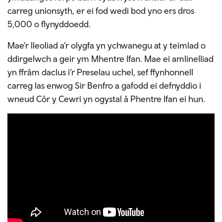
carreg unionsyth, er ei fod wedi bod yno ers dros
5,000 o flynyddoedd.
Mae’r lleoliad a’r olygfa yn ychwanegu at y teimlad o
ddirgelwch a geir ym Mhentre Ifan. Mae ei amlinelliad
yn ffrâm daclus i’r Preselau uchel, sef ffynhonnell
carreg las enwog Sir Benfro a gafodd ei defnyddio i
wneud Côr y Cewri yn ogystal â Phentre Ifan ei hun.