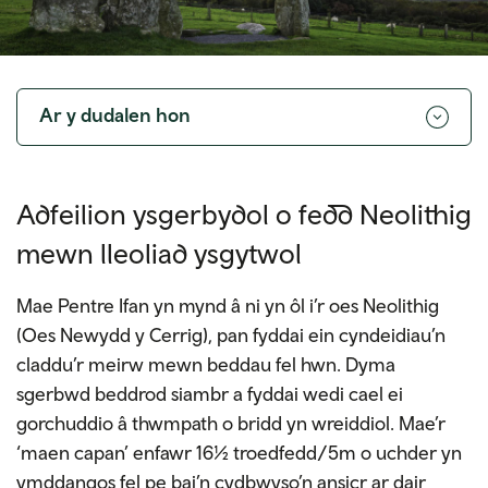
Toggle
navigation
Ar y dudalen hon
Adfeilion ysgerbydol o fedd Neolithig
mewn lleoliad ysgytwol
Mae Pentre Ifan yn mynd â ni yn ôl i’r oes Neolithig
(Oes Newydd y Cerrig), pan fyddai ein cyndeidiau’n
claddu’r meirw mewn beddau fel hwn. Dyma
sgerbwd beddrod siambr a fyddai wedi cael ei
gorchuddio â thwmpath o bridd yn wreiddiol. Mae’r
‘maen capan’ enfawr 16½ troedfedd/5m o uchder yn
ymddangos fel pe bai’n cydbwyso’n ansicr ar dair