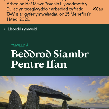
Arbedion Haf Mawr Prydain Llywodraeth y
DU ac yn trosglwyddo'r arbediad cyfradd
Cau
TAW is ar gyfer ymweliadau o’r 25 Mehefin i’r
1 Medi 2026.
Lleoedd i ymweld
Beddrod Siambr
Pentre Ifan