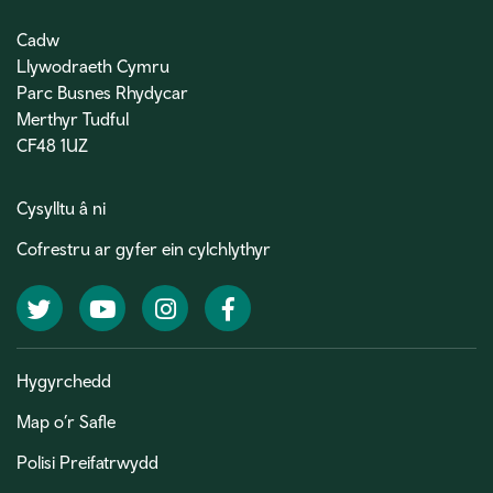
Cadw
Llywodraeth Cymru
Parc Busnes Rhydycar
Merthyr Tudful
CF48 1UZ
Cysylltu â ni
Cofrestru ar gyfer ein cylchlythyr
Twitter
YouTube
Instagram
Facebook
Hygyrchedd
Map o’r Safle
Polisi Preifatrwydd