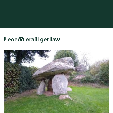
Lleoedd eraill gerllaw