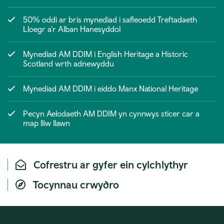
50% oddi ar bris mynediad i safleoedd Treftadaeth
Lloegr a’r Alban Hanesyddol
Mynediad AM DDIM i English Heritage a Historic
Scotland wrth adnewyddu
Mynediad AM DDIM i eiddo Manx National Heritage
Pecyn Aelodaeth AM DDIM yn cynnwys sticer car a
map lliw llawn
Cofrestru ar gyfer ein cylchlythyr
Tocynnau crwydro