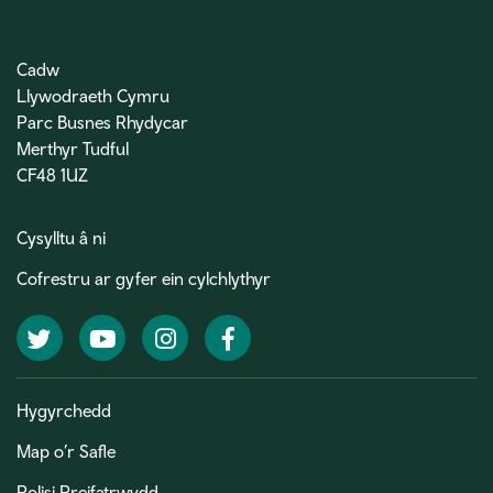
Cadw
Llywodraeth Cymru
Parc Busnes Rhydycar
Merthyr Tudful
CF48 1UZ
Cysylltu â ni
Cofrestru ar gyfer ein cylchlythyr
Twitter
YouTube
Instagram
Facebook
Hygyrchedd
Map o’r Safle
Polisi Preifatrwydd