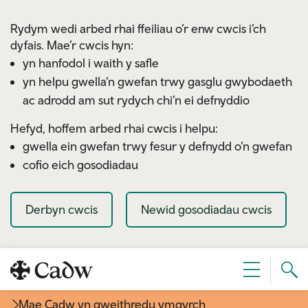
Skip to main content
Rydym wedi arbed rhai ffeiliau o’r enw cwcis i’ch
dyfais. Mae’r cwcis hyn:
yn hanfodol i waith y safle
yn helpu gwella’n gwefan trwy gasglu gwybodaeth
ac adrodd am sut rydych chi’n ei defnyddio
Hefyd, hoffem arbed rhai cwcis i helpu:
gwella ein gwefan trwy fesur y defnydd o’n gwefan
cofio eich gosodiadau
Derbyn cwcis
Newid gosodiadau cwcis
Sear
Dewislen
Cad
Mae Cadw yn gweithredu ymgyrch