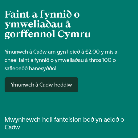
Faint a fynnid o
ymweliadau â
gorffennol Cymru
Ymunwch â Cadw am gyn lleied â £2.00 y mis a
chael faint a fynnid o ymweliadau â thros 100 o
safleoedd hanesyddol
Ymunwch â Cadw heddiw
Mwynhewch holl fanteision bod yn aelod o
Cadw