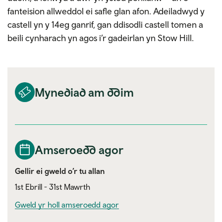
fanteision allweddol ei safle glan afon. Adeiladwyd y
castell yn y 14eg ganrif, gan ddisodli castell tomen a
beili cynharach yn agos i’r gadeirlan yn Stow Hill.
Mynediad am ddim
Amseroedd agor
Gellir ei gweld o’r tu allan
1st Ebrill - 31st Mawrth
Gweld yr holl amseroedd agor