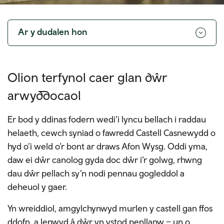
Toggle
navigation
Ar y dudalen hon
Olion terfynol caer glan dŵr
arwyddocaol
Er bod y ddinas fodern wedi’i lyncu bellach i raddau
helaeth, cewch syniad o fawredd Castell Casnewydd o
hyd o’i weld o’r bont ar draws Afon Wysg. Oddi yma,
daw ei dŵr canolog gyda doc dŵr i’r golwg, rhwng
dau dŵr pellach sy’n nodi pennau gogleddol a
deheuol y gaer.
Yn wreiddiol, amgylchynwyd murlen y castell gan ffos
ddofn, a lenwyd â dŵr yn ystod penllanw – un o