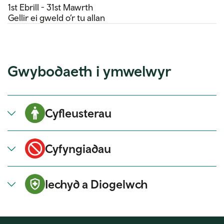
1st Ebrill - 31st Mawrth
Gellir ei gweld o’r tu allan
Gwybodaeth i ymwelwyr
Cyfleusterau
Cyfyngiadau
Iechyd a Diogelwch