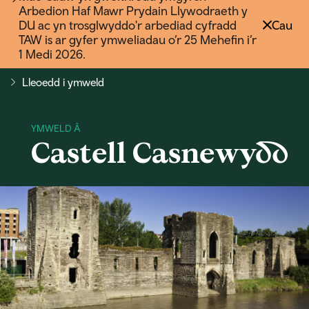
Arbedion Haf Mawr Prydain Llywodraeth y
DU ac yn trosglwyddo'r arbediad cyfradd
Cau
TAW is ar gyfer ymweliadau o’r 25 Mehefin i’r
1 Medi 2026.
Lleoedd i ymweld
Castell Casnewydd