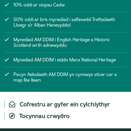
10% oddi ar siopau Cadw
50% oddi ar bris mynediad i safleoedd Treftadaeth
Lloegr a’r Alban Hanesyddol
Mynediad AM DDIM i English Heritage a Historic
Scotland wrth adnewyddu
Mynediad AM DDIM i eiddo Manx National Heritage
Pecyn Aelodaeth AM DDIM yn cynnwys sticer car a
map lliw llawn
Cofrestru ar gyfer ein cylchlythyr
Tocynnau crwydro