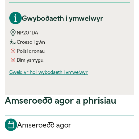
Gwybodaeth i ymwelwyr
NP20 1DA
Croeso i gŵn
Polisi dronau
Dim ysmygu
visitor information
Gweld yr holl wybodaeth i ymwelwyr
Amseroedd agor a phrisiau
Amseroedd agor