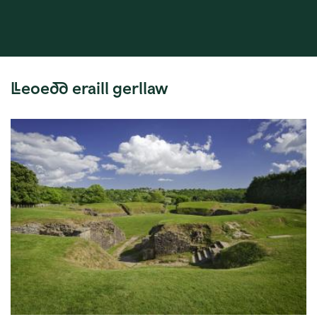
Lleoedd eraill gerllaw