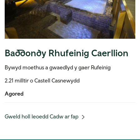
Baddondy Rhufeinig Caerllion
Bywyd moethus a gwaedlyd y gaer Rufeinig
2.21 milltir o Castell Casnewydd
Agored
(mobile
Gweld holl leoedd Cadw ar fap
link)