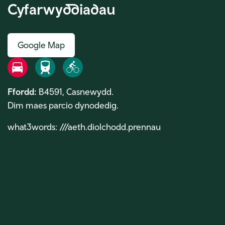
Cyfarwyddiadau
Google Map
Ffordd
Rheilffordd
Beic
Ffordd:
B4591, Casnewydd.
Dim maes parcio dynodedig.
what3words: ///aeth.diolchodd.prennau