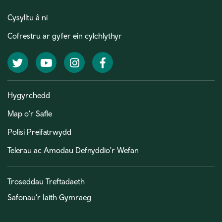
Cysylltu â ni
Cofrestru ar gyfer ein cylchlythyr
Twitter
YouTube
Instagram
Facebook
Hygyrchedd
Map o’r Safle
Polisi Preifatrwydd
Telerau ac Amodau Defnyddio'r Wefan
Troseddau Treftadaeth
Safonau’r Iaith Gymraeg