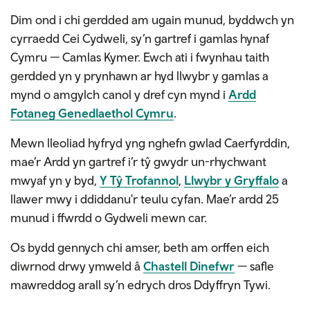
Dim ond i chi gerdded am ugain munud, byddwch yn
cyrraedd Cei Cydweli, sy’n gartref i gamlas hynaf
Cymru — Camlas Kymer. Ewch ati i fwynhau taith
gerdded yn y prynhawn ar hyd llwybr y gamlas a
mynd o amgylch canol y dref cyn mynd i
Ardd
Fotaneg Genedlaethol Cymru
.
Mewn lleoliad hyfryd yng nghefn gwlad Caerfyrddin,
mae’r Ardd yn gartref i’r tŷ gwydr un-rhychwant
mwyaf yn y byd,
Y Tŷ Trofannol
,
Llwybr y Gryffalo
a
llawer mwy i ddiddanu'r teulu cyfan. Mae’r ardd 25
munud i ffwrdd o Gydweli mewn car.
Os bydd gennych chi amser, beth am orffen eich
diwrnod drwy ymweld â
Chastell Dinefwr
— safle
mawreddog arall sy’n edrych dros Ddyffryn Tywi.