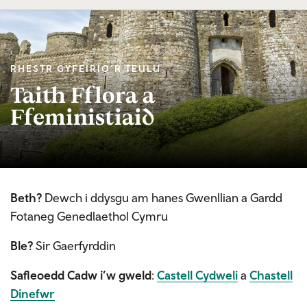
RHESTR GYFEIRIO’R TEULU
Taith Fflora a
Ffeministiaid
Beth?
Dewch i ddysgu am hanes Gwenllian a Gardd
Fotaneg Genedlaethol Cymru
Ble?
Sir Gaerfyrddin
Safleoedd Cadw i’w gweld
:
Castell Cydweli
a
Chastell
Dinefwr