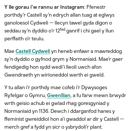
Y lle gorau i’w rannu ar Instagram
: Ffenestr
porthdy’r Castell sy’n edrych allan tuag at eglwys
ganoloesol Cydweli — llecyn tawel gyda digon o
fed
seddau sy’n dyddio o'r 12
ganrif i chi gael y llun
perffaith o’r teulu.
Mae
Castell Cydweli
yn heneb enfawr a mawreddog
sy’n dyddio o gyfnod grym y Normaniaid. Mae’r gaer
fendigedig hon sydd wedi’i lleoli uwch afon
Gwendraeth yn wirioneddol werth ei gweld.
Y tu allan i’r porthdy mae cofeb i’r Dywysoges
Ryfelgar o Gymru,
Gwenllian
, a fu farw mewn brwydr
wrth geisio achub ei gwlad rhag goresgyniad y
Normaniaid yn 1136. Dewch i ddarganfod hanes y
ffeminist gwreiddiol hon a’i gwaddol ar dir y Castell —
merch gref a fydd yn sicr o ysbrydoli’r plant.