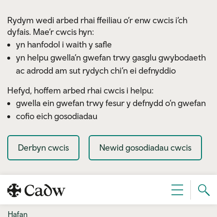
Skip to main content
Rydym wedi arbed rhai ffeiliau o’r enw cwcis i’ch
dyfais. Mae’r cwcis hyn:
yn hanfodol i waith y safle
yn helpu gwella’n gwefan trwy gasglu gwybodaeth
ac adrodd am sut rydych chi’n ei defnyddio
Hefyd, hoffem arbed rhai cwcis i helpu:
gwella ein gwefan trwy fesur y defnydd o’n gwefan
cofio eich gosodiadau
Derbyn cwcis
Newid gosodiadau cwcis
Sear
Dewislen
Cad
Hafan