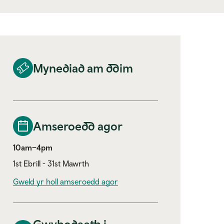
Mynediad am ddim
Amseroedd agor
10am–4pm
1st Ebrill - 31st Mawrth
Gweld yr holl amseroedd agor