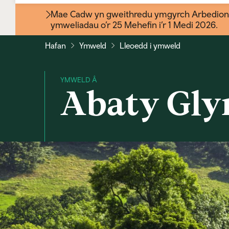
Mae Cadw yn gweithredu ymgyrch Arbedion Ha
ymweliadau o’r 25 Mehefin i’r 1 Medi 2026.
Hafan
Ymweld
Lleoedd i ymweld
Abaty Gly