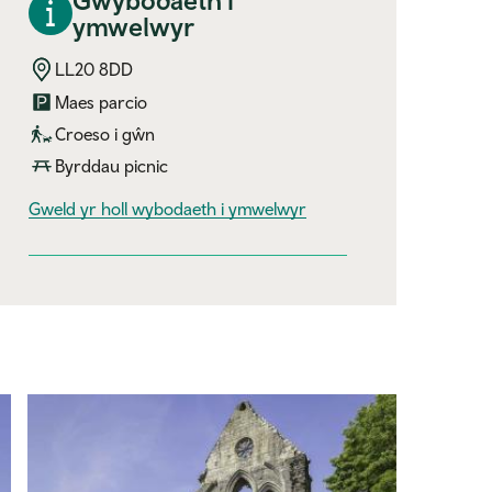
Gwybodaeth i
ymwelwyr
LL20 8DD
Maes parcio
Croeso i gŵn
Byrddau picnic
visitor information
Gweld yr holl wybodaeth i ymwelwyr
Expand image