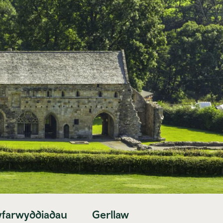
yfarwyddiadau
Gerllaw