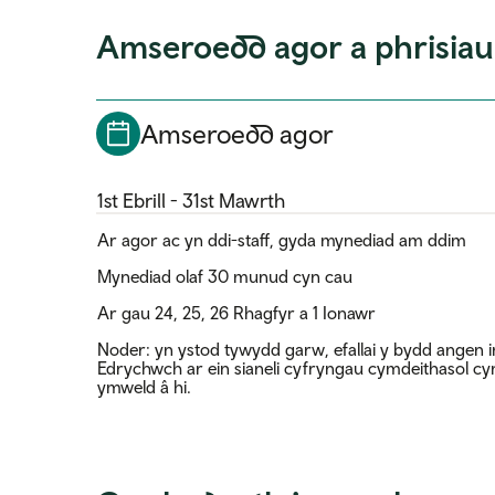
Amseroedd agor a phrisiau
Amseroedd agor
1st Ebrill - 31st Mawrth
Ar agor ac yn ddi-staff, gyda mynediad am ddim
Mynediad olaf 30 munud cyn cau
Ar gau 24, 25, 26 Rhagfyr a 1 Ionawr
Noder: yn ystod tywydd garw, efallai y bydd angen 
Edrychwch ar ein sianeli cyfryngau cymdeithasol cy
ymweld â hi.