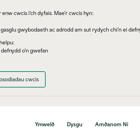
 enw cwcis i’ch dyfais. Mae’r cwcis hyn:
 gasglu gwybodaeth ac adrodd am sut rydych chi’n ei defn
helpu:
y defnydd o’n gwefan
osodiadau cwcis
Ymweld
Dysgu
Amdanom Ni