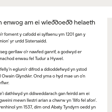
n enwog am ei wleddoedd helaeth
r foment y cafodd ei sylfaenu ym 1201 gan y
n’ yr urdd Sistersaidd.
liseg gerllaw o’r nawfed ganrif, a godwyd er
ynachod enwau fel Tudur a Hywel.
elly’n egluro’r difrod a ddioddefwyd yn ystod
el Owain Glyndŵr. Ond yma o hyd mae un o’n
yflwr.
’i dathlwyd yn ddiweddarach gan feirdd am ei
ini mewn llestri arian a chwrw yn ‘llifo fel afon’.
renhinol ym 1537, dim ond Abaty Tyndyrn oedd yn