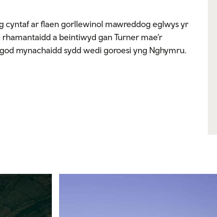
g cyntaf ar flaen gorllewinol mawreddog eglwys yr
n rhamantaidd a beintiwyd gan Turner mae’r
pysgod mynachaidd sydd wedi goroesi yng Nghymru.
Expand image