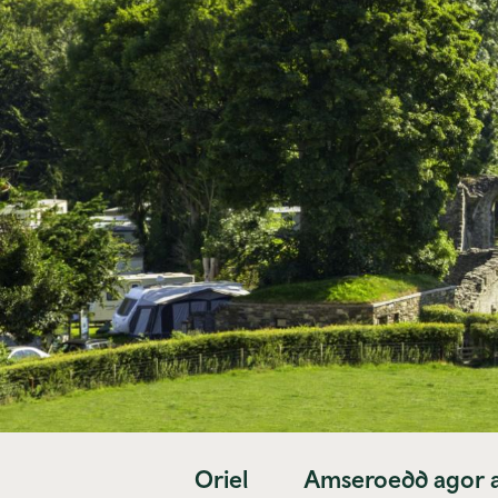
Oriel
Amseroedd agor a