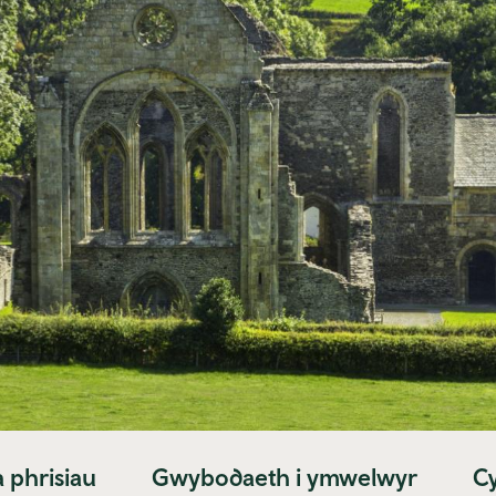
 phrisiau
Gwybodaeth i ymwelwyr
C