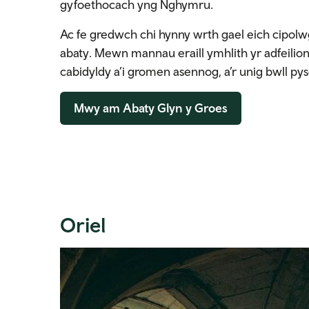
gyfoethocach yng Nghymru.
Ac fe gredwch chi hynny wrth gael eich cipolw
abaty. Mewn mannau eraill ymhlith yr adfeilio
cabidyldy a’i gromen asennog, a’r unig bwll 
Mwy am Abaty Glyn y Groes
Oriel
Expand image