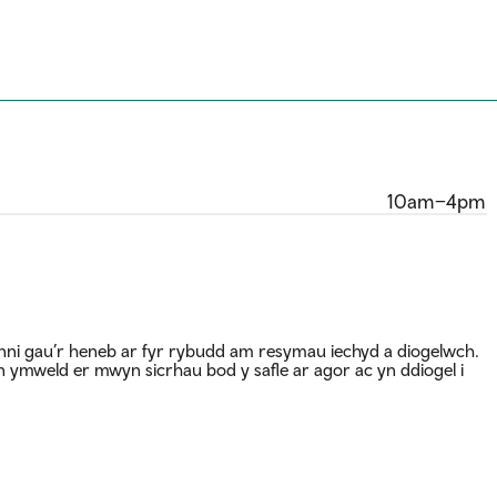
10am–4pm
inni gau’r heneb ar fyr rybudd am resymau iechyd a diogelwch.
n ymweld er mwyn sicrhau bod y safle ar agor ac yn ddiogel i