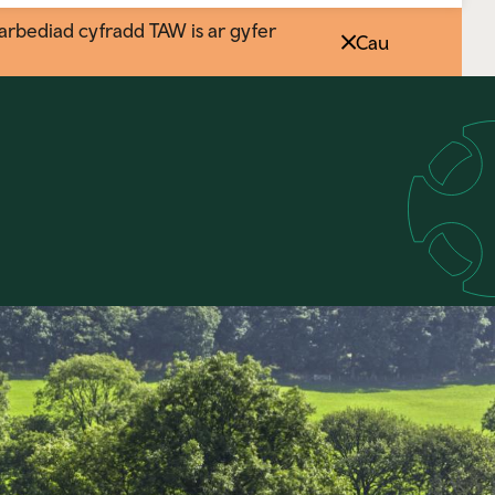
rbediad cyfradd TAW is ar gyfer
Cau