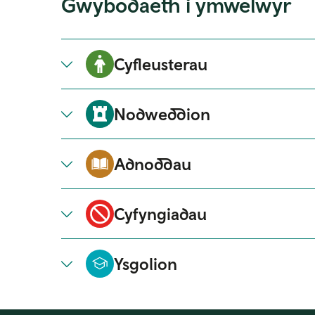
Gwybodaeth i ymwelwyr
Cyfleusterau
Nodweddion
Adnoddau
Cyfyngiadau
Ysgolion