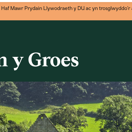
f Mawr Prydain Llywodraeth y DU ac yn trosglwyddo'r a
n y Groes