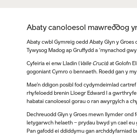
Abaty canoloesol mawreddog y
Abaty cwbl Gymreig oedd Abaty Glyn y Groes o’
Tywysog Madog ap Gruffydd a ‘mynachod gwynio
Cyfeiria ei enw Lladin (
Valle Crucis
) at Golofn E
gogoniant Cymro o bennaeth. Roedd gan y m
Mae’n ddigon posibl fod cydymdeimlad cartref f
rhyfeloedd brenin Lloegr Edward I a gwrthryf
habatai canoloesol gorau o ran awyrgylch a ch
Dechreuodd Glyn y Groes mewn llymder ond fe
letygarwch helaeth – prydau bwyd yn cael eu gwe
Pan gafodd ei ddiddymu gan archddyfarniad b