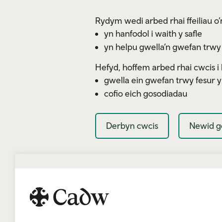
Skip to main content
Rydym wedi arbed rhai ffeiliau o’r
yn hanfodol i waith y safle
yn helpu gwella’n gwefan trwy
Hefyd, hoffem arbed rhai cwcis i 
gwella ein gwefan trwy fesur 
cofio eich gosodiadau
Derbyn cwcis
Newid g