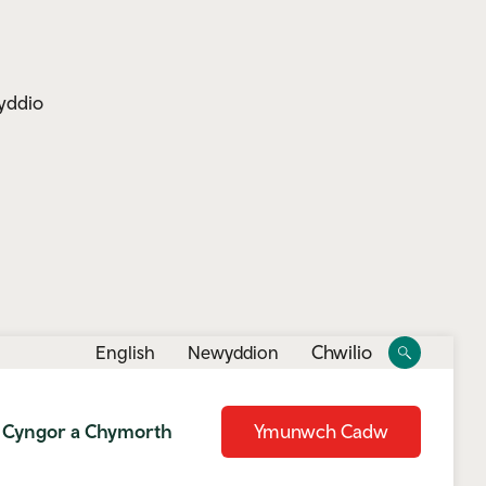
yddio
Toggle
Toggle
Chwilio
English
Newyddion
site
search
Cyngor a Chymorth
Ymunwch Cadw