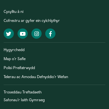
Cysylltu â ni
Cofrestru ar gyfer ein cylchlythyr
Twitter
YouTube
Instagram
Facebook
Hygyrchedd
Map o’r Safle
Polisi Preifatrwydd
Telerau ac Amodau Defnyddio'r Wefan
Troseddau Treftadaeth
Safonau’r Iaith Gymraeg