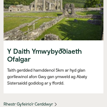
Y Daith Ymwybyddiaeth
Ofalgar
Taith gerdded hamddenol 5km ar hyd glan
gorllewinol afon Gwy gan ymweld ag Abaty
Sistersaidd godidog ar y ffordd.
(mobile
Rhestr Gyfeirio’r Cerddwyr