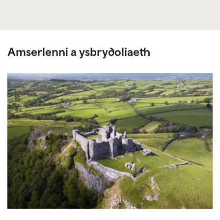
link)
Amserlenni a ysbrydoliaeth