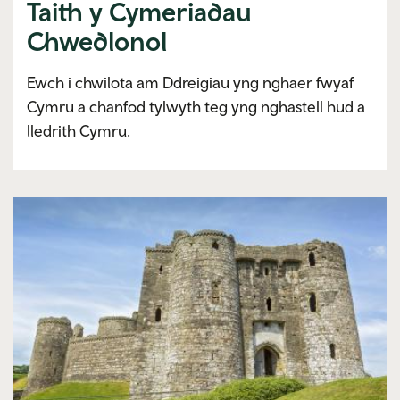
Taith y Cymeriadau
Chwedlonol
Ewch i chwilota am Ddreigiau yng nghaer fwyaf
Cymru a chanfod tylwyth teg yng nghastell hud a
lledrith Cymru.