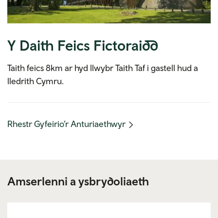
Y Daith Feics Fictoraidd
Taith feics 8km ar hyd llwybr Taith Taf i gastell hud a
lledrith Cymru.
(mobile
Rhestr Gyfeirio’r Anturiaethwyr
link)
Amserlenni a ysbrydoliaeth