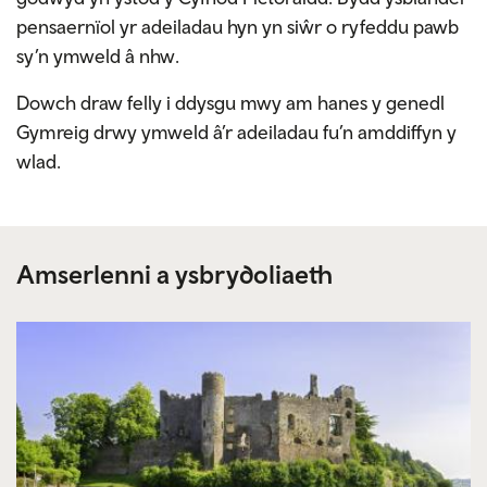
pensaernïol yr adeiladau hyn yn siŵr o ryfeddu pawb
sy’n ymweld â nhw.
Dowch draw felly i ddysgu mwy am hanes y genedl
Gymreig drwy ymweld â’r adeiladau fu’n amddiffyn y
wlad.
Amserlenni a ysbrydoliaeth