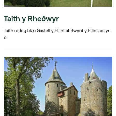
Taith y Rhedwyr
Taith redeg 5k o Gastell y Fflint at Bwynt y Fflint, ac yn
ôl.