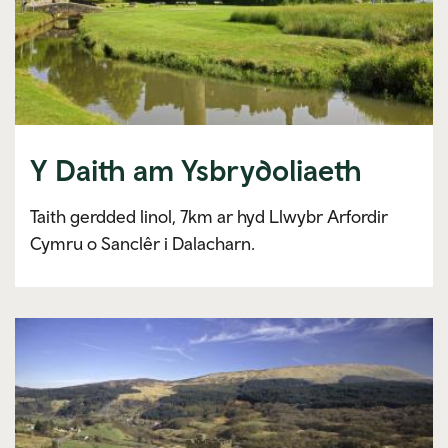
Y Daith am Ysbrydoliaeth
Taith gerdded linol, 7km ar hyd Llwybr Arfordir
Cymru o Sanclêr i Dalacharn.