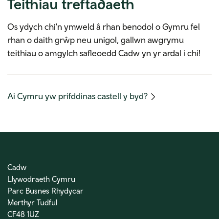
Teithiau treftadaeth
Os ydych chi'n ymweld â rhan benodol o Gymru fel
rhan o daith grŵp neu unigol, gallwn awgrymu
teithiau o amgylch safleoedd Cadw yn yr ardal i chi!
(mobile
Ai Cymru yw prifddinas castell y byd?
link)
Cadw
Llywodraeth Cymru
Parc Busnes Rhydycar
Merthyr Tudful
CF48 1UZ