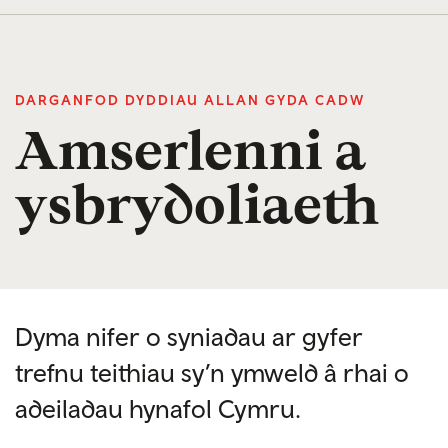
DARGANFOD DYDDIAU ALLAN GYDA CADW
Amserlenni a
ysbrydoliaeth
Dyma nifer o syniadau ar gyfer
trefnu teithiau sy’n ymweld â rhai o
adeiladau hynafol Cymru.