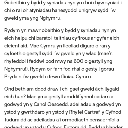
Gobeithio y bydd y syniadau hyn yn rhoi rhyw syniad i
chi o rai o’r atyniadau hanesyddol unigryw sydd i’w
gweld yma yng Nghymru.
Rydym yn mawr obeithio y bydd y syniadau hyn yn
eich helpu chi baratoi teithiau cyffrous ar gyfer eich
cleientiaid. Mae Cymru yn lleoliad diguro o ran y
cyfoeth o gestyll sydd i’w gweld yn y wlad (mae’n
rhyfeddol i feddwl bod mwy na 600 o gestyll yng
Nghymru!). Rydym o’r farn fod rhai o gestyll gorau
Prydain i’w gweld o fewn ffiniau Cymru.
Ond beth am ddod draw i chi gael gweld â’ch llygaid
eich hun? Mae yma gestyll amddiffynnol cadarn a
godwyd yn y Canol Oesoedd, adeiladau a godwyd yn
ystod y gwrthdaro yn ystod y Rhyfel Cartref, y Cyfnod
Tuduraidd ac adeiladau a’i ormodiaeth bensaernïol a
godwyd yn ystod y Cyfnod Fictoraidd. Bydd ysblander