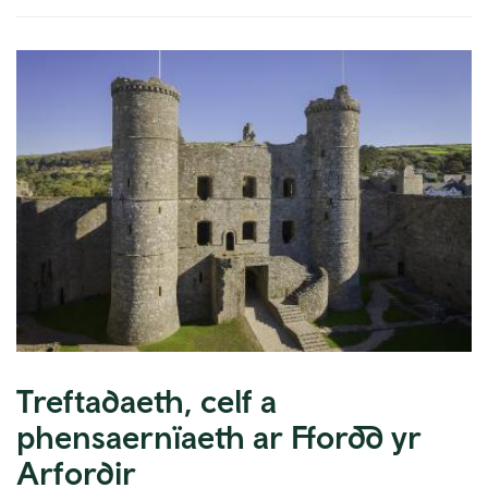
Treftadaeth, celf a
phensaernïaeth ar Ffordd yr
Arfordir