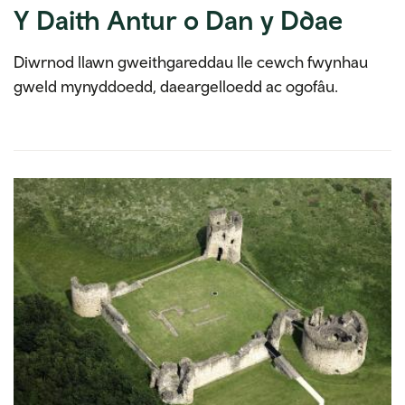
Y Daith Antur o Dan y Ddae
Diwrnod llawn gweithgareddau lle cewch fwynhau
gweld mynyddoedd, daeargelloedd ac ogofâu.