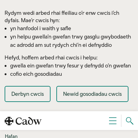
Skip to main content
Rydym wedi arbed rhai ffeiliau o’r enw cwcis i’ch
dyfais. Mae’r cwcis hyn:
yn hanfodol i waith y safle
yn helpu gwella’n gwefan trwy gasglu gwybodaeth
ac adrodd am sut rydych chi’n ei defnyddio
Hefyd, hoffem arbed rhai cwcis i helpu:
gwella ein gwefan trwy fesur y defnydd o’n gwefan
cofio eich gosodiadau
Derbyn cwcis
Newid gosodiadau cwcis
Sear
Dewislen
Cad
Hafan