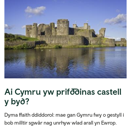
Ai Cymru yw prifddinas castell
y byd?
Dyma ffaith ddiddorol: mae gan Gymru fwy o gestyll i
bob milltir sgwâr nag unrhyw wlad arall yn Ewrop.